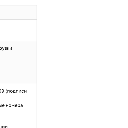
рузки
09 (подписи
ые номера
ации