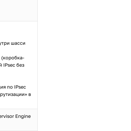
утри шасси
 (коробка-
 IPsec без
я по IPsec
рутизации» в
ervisor Engine