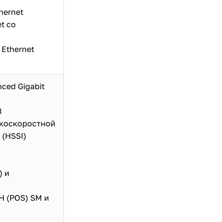
hernet
t со
Ethernet
nced Gigabit
3
окоскоростной
(HSSI)
) и
H (POS) SM и