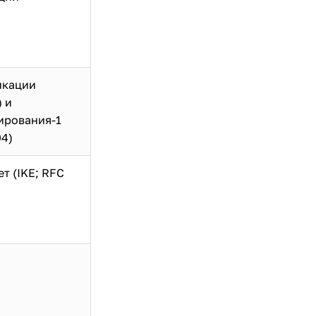
икации
 и
ирования-1
04)
т (IKE; RFC