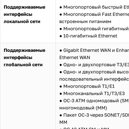
Поддерживаемые
● Многопортовый быстрый Et
интерфейсы
● Многопортовый Fast Etherne
локальной сети
встроенным питанием
● Многопортовый гигабитный 
● 10-гигабитный Ethernet
Поддерживаемые
● Gigabit Ethernet WAN и Enha
интерфейсы
Ethernet WAN
глобальной сети
● Одно- и двухпортовые T3/E
● Одно- и двухпортовый выс
последовательный интерфейс 
● Многопортовый T1/E1
● Многоканальный T1/T3/E3
● OC-3 ATM одномодовый (SM
многомодовый (MM)
● Пакет OC-3 через SONET/SD
MM