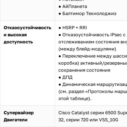
● АйПланета
● Балтимор Текнолоджиз
Отказоустойчивость
● HSRP + RRI
и высокая
● Отказоустойчивость IPsec с
доступность
отслеживанием состояния вн
(между блейд-модулями)
● Переключение между шасси
коробка) активный/резервный
сохранения состояния
● ДПД
● Динамическая маршрутизаци
(см. раздел «Протоколы марш
этой таблице).
Супервайзер
Cisco Catalyst серии 6500 Sup
Двигатели
32, серии 720 или VSS_10G