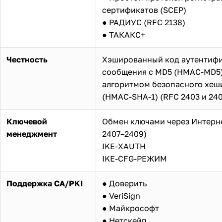
сертификатов (SCEP)
● РАДИУС (RFC 2138)
● ТАКАКС+
Честность
Хэшированный код аутентиф
сообщения с MD5 (HMAC-MD5)
алгоритмом безопасного хеш
(HMAC-SHA-1) (RFC 2403 и 24
Ключевой
Обмен ключами через Интерне
менеджмент
2407–2409)
IKE-XAUTH
IKE-CFG-РЕЖИМ
Поддержка CA/PKI
● Доверить
● VeriSign
● Майкрософт
● Нетскейп