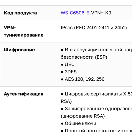
Код продукта
WS-C6506-E
-VPN+-K9
VPN-
IPsec (RFC 2401-2411 и 2451)
туннелирование
Шифрование
● Инкапсуляция полезной наг
безопасности (ESP)
● ДЕС
● 3DES
● AES 128, 192, 256
Аутентификация
● Цифровые сертификаты X.5
RSA)
● Зашифрованные одноразов
(шифрование RSA)
● Общие ключи
● Простой протокол регистр