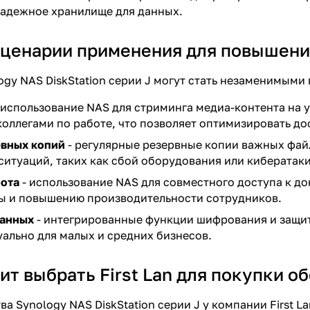
надежное хранилище для данных.
ценарии применения для повышени
ogy NAS DiskStation серии J могут стать незаменимыми 
 использование NAS для стриминга медиа-контента на 
коллегами по работе, что позволяет оптимизировать до
рвных копий
- регулярные резервные копии важных файл
итуаций, таких как сбой оборудования или кибератаки
бота
- использование NAS для совместного доступа к д
ы и повышению производительности сотрудников.
данных
- интегрированные функции шифрования и защит
уально для малых и средних бизнесов.
ит выбрать First Lan для покупки о
а Synology NAS DiskStation серии J у компании First L