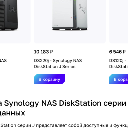
10 183 ₽
6 546 ₽
NAS
DS220j - Synology NAS
DS120j -
s
DiskStation J Series
DiskStati
В корзину
В кор
 Synology NAS DiskStation серии
данных
kStation серии J представляет собой доступные и функ