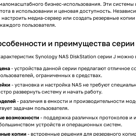
маломасштабного бизнес-использования. Эти системы 
тота в использовании и ценовая доступность. Независи
 настроить медиа-сервер или создать резервные копии
каждого пользователя.
собенности и преимущества серии
арактеристик Synology NAS DiskStation серии J можно 
цена
- устройства данной серии предлагают отличное с
ользователей, ограниченных в средствах.
ойки
- установка и настройка NAS не требуют специаль
стро развернуть систему и начать работу.
оделей
- различия в емкости и производительности мо
твует задачам пользователя.
ые возможности
- поддержка различных протоколов и и
большинством устройств и операционных систем.
вные копии
- встроенные решения для резервного копи