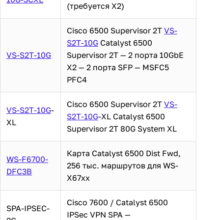
(требуется X2)
Cisco 6500 Supervisor 2T
VS-
S2T-10G
Catalyst 6500
VS-S2T-10G
Supervisor 2T — 2 порта 10GbE
X2 — 2 порта SFP — MSFC5
PFC4
Cisco 6500 Supervisor 2T
VS-
VS-S2T-10G
-
S2T-10G
-XL Catalyst 6500
XL
Supervisor 2T 80G System XL
Карта Catalyst 6500 Dist Fwd,
WS-F6700-
256 тыс. маршрутов для WS-
DFC3B
X67xx
Cisco 7600 / Catalyst 6500
SPA-IPSEC-
IPSec VPN SPA —