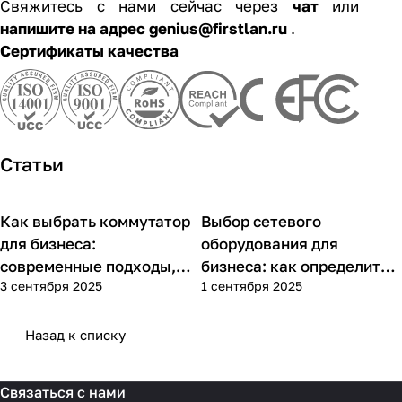
Свяжитесь с нами сейчас через
чат
или
напишите на адрес genius@firstlan.ru
.
Сертификаты качества
Статьи
Как выбрать коммутатор
Выбор сетевого
Советы покупателям
Советы покупателям
для бизнеса:
оборудования для
современные подходы,
бизнеса: как определить
3 сентября 2025
1 сентября 2025
практика применения и
потребности компании и
типовые ошибки
выбрать решения для
разных масштабов
Назад к списку
Связаться с нами