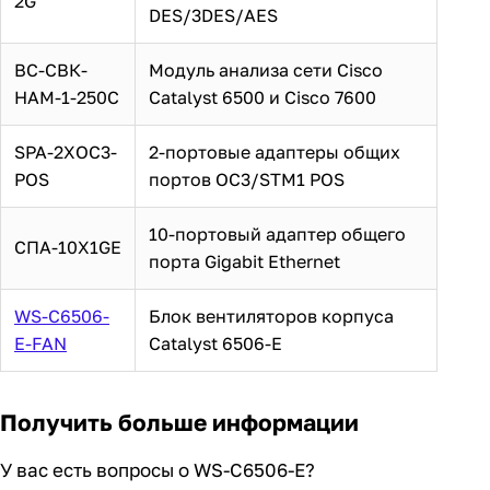
2G
DES/3DES/AES
ВС-СВК-
Модуль анализа сети Cisco
НАМ-1-250С
Catalyst 6500 и Cisco 7600
SPA-2XOC3-
2-портовые адаптеры общих
POS
портов OC3/STM1 POS
10-портовый адаптер общего
СПА-10X1GE
порта Gigabit Ethernet
WS-C6506-
Блок вентиляторов корпуса
E-FAN
Catalyst 6506-E
Получить больше информации
У вас есть вопросы о WS-C6506-E?