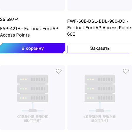
35 597 ₽
FWF-60E-DSL-BDL-980-DD -
Fortinet FortiAP Access Point
FAP-421E - Fortinet FortiAP
60E
Access Points
В корзину
Заказать