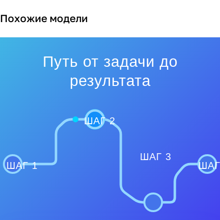
Похожие модели
Путь от задачи до
результата
ШАГ 2
ШАГ 3
ШАГ 1
ШАГ