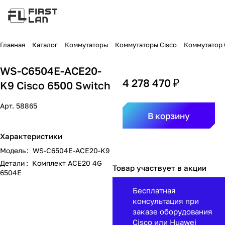
Главная
Каталог
Коммутаторы
Коммутаторы Cisco
Коммутатор C
WS-C6504E-ACE20-
4 278 470 ₽
K9 Cisco 6500 Switch
Арт.
58865
В корзину
Характеристики
Модель
:
WS-C6504E-ACE20-K9
Детали
:
Комплект ACE20 4G
Товар участвует в акции
6504E
Бесплатная
консультация при
заказе оборудования
Cisco или Huawei