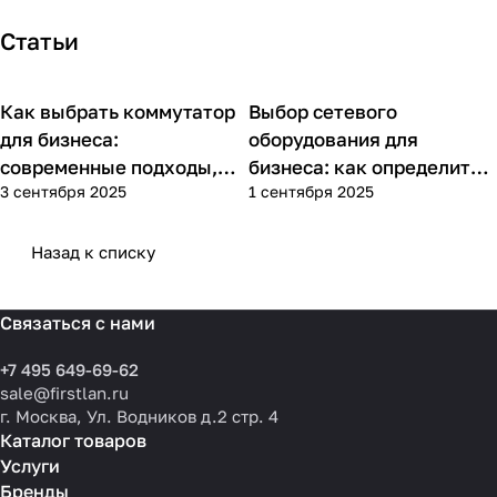
Статьи
Как выбрать коммутатор
Выбор сетевого
Советы покупателям
Советы покупателям
для бизнеса:
оборудования для
современные подходы,
бизнеса: как определить
3 сентября 2025
1 сентября 2025
практика применения и
потребности компании и
типовые ошибки
выбрать решения для
разных масштабов
Назад к списку
Связаться с нами
+7 495 649-69-62
sale@firstlan.ru
г. Москва, Ул. Водников д.2 стр. 4
Каталог товаров
Услуги
Бренды