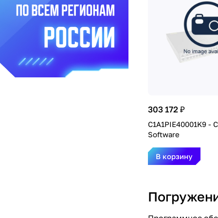
303 172 ₽
C1A1PIE40001K9 - C
Software
В корзину
Погружени