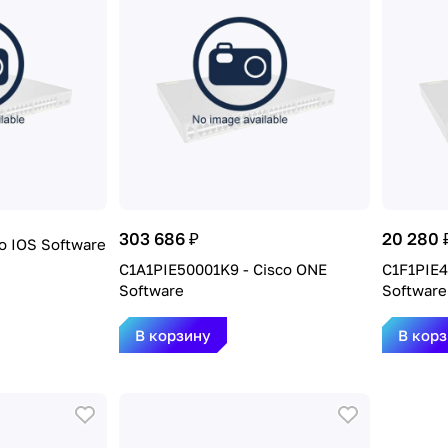
303 686 ₽
20 280 
o IOS Software
C1A1PIE50001K9 - Cisco ONE
C1F1PIE4
Software
Software
В корзину
В кор