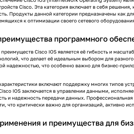
печение Cisco IOS (Internetwork Operating System) яв
тройств Cisco. Эта категория включает в себя решения,
ть. Продукты данной категории предназначены как для
емящихся к оптимизации своего сетевого оборудован
реимущества программного обеспе
 преимуществ Cisco IOS является её гибкость и масшт
нологий, что делает её идеальным выбором для разног
ой надежностью, что особенно важно для бизнес-прило
арактеристики включают поддержку многих типов уст
Cisco IOS заключается в управлении данными, исполня
ть и надежность передачи данных. Профессиональная н
ети, что критически важно для организаций, активно ис
рименения и преимущества для биз