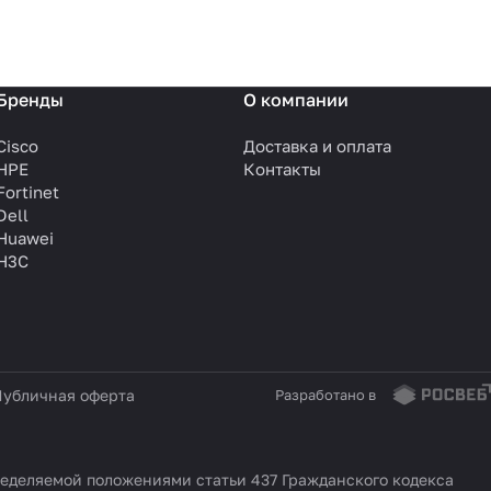
Бренды
О компании
Cisco
Доставка и оплата
HPE
Контакты
Fortinet
Dell
Huawei
H3C
убличная оферта
Разработано в
еделяемой положениями статьи 437 Гражданского кодекса