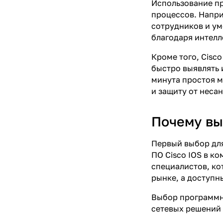
Использование пр
процессов. Напри
сотрудников и у
благодаря интелл
Кроме того, Cisc
быстро выявлять 
минута простоя 
и защиту от неса
Почему выб
Первый выбор для
ПО Cisco IOS в к
специалистов, ко
рынке, а доступн
Выбор программно
сетевых решений 