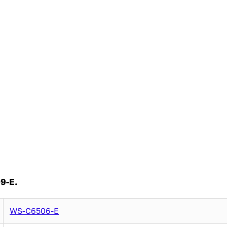
9-E.
WS-C6506-E