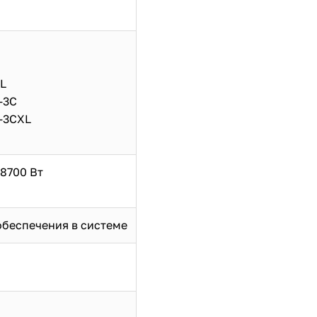
XL
-3C
G-3CXL
 8700 Вт
обеспечения в системе