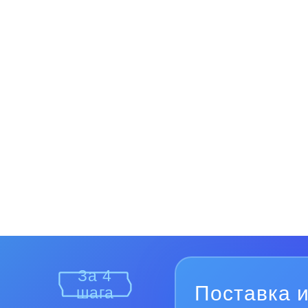
За 4
Поставка и
шага