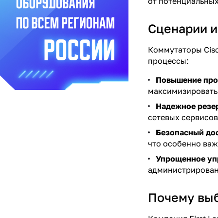
от потенциальных
Сценарии и
Коммутаторы Cisc
процессы:
Повышение про
максимизировать 
Надежное резе
сетевых сервисов
Безопасный до
что особенно важ
Упрощенное уп
администрировани
Почему выб