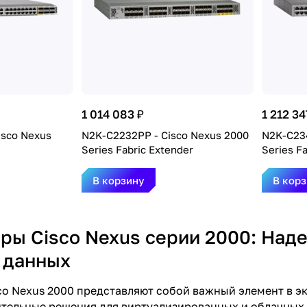
1 014 083 ₽
1 212 34
isco Nexus
N2K-C2232PP - Cisco Nexus 2000
N2K-C234
Series Fabric Extender
Series F
В корзину
В кор
ры Cisco Nexus серии 2000: Над
 данных
o Nexus 2000 представляют собой важный элемент в эк
ельные решения для виртуализированных и облачных а