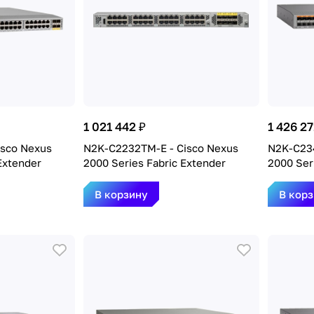
1 021 442 ₽
1 426 27
isco Nexus
N2K-C2232TM-E - Cisco Nexus
N2K-C23
Extender
2000 Series Fabric Extender
2000 Ser
В корзину
В кор