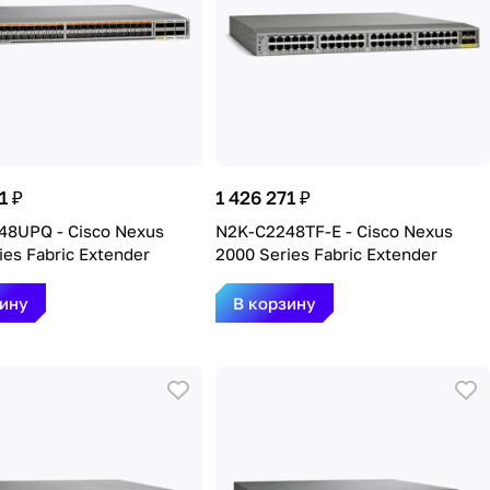
1 ₽
1 426 271 ₽
48UPQ - Cisco Nexus
N2K-C2248TF-E - Cisco Nexus
ies Fabric Extender
2000 Series Fabric Extender
зину
В корзину