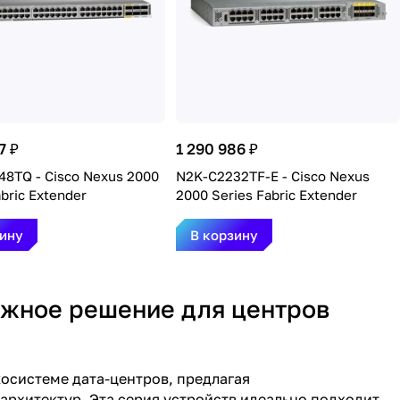
7 ₽
1 290 986 ₽
8TQ - Cisco Nexus 2000
N2K-C2232TF-E - Cisco Nexus
abric Extender
2000 Series Fabric Extender
зину
В корзину
ежное решение для центров
осистеме дата-центров, предлагая
рхитектур. Эта серия устройств идеально подходит