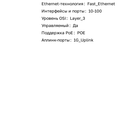
Ethernet-технология
:
Fast_Ethernet
Интерфейсы и порты
:
10-100
Уровень OSI
:
Layer_3
Управляемый
:
Да
Поддержка PoE
:
POE
Аплинк-порты
:
1G_Uplink