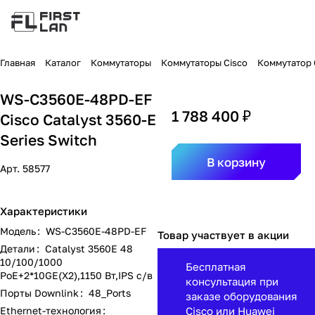
Главная
Каталог
Коммутаторы
Коммутаторы Cisco
Коммутатор C
WS-C3560E-48PD-EF
1 788 400 ₽
Cisco Catalyst 3560-E
Series Switch
В корзину
Арт.
58577
Характеристики
Модель
:
WS-C3560E-48PD-EF
Товар участвует в акции
Детали
:
Catalyst 3560E 48
10/100/1000
Бесплатная
PoE+2*10GE(X2),1150 Вт,IPS с/в
консультация при
Порты Downlink
:
48_Ports
заказе оборудования
Ethernet-технология
:
Cisco или Huawei