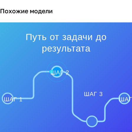
Похожие модели
Путь от задачи до
результата
ШАГ 2
ШАГ 3
ШАГ 1
ШАГ