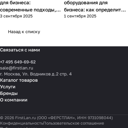
для бизнеса:
оборудования для
современные подходы,
бизнеса: как определить
3 сентября 2025
1 сентября 2025
практика применения и
потребности компании и
типовые ошибки
выбрать решения для
разных масштабов
Назад к списку
Связаться с нами
+7 495 649-69-62
sale@firstlan.ru
г. Москва, Ул. Водников д.2 стр. 4
Каталог товаров
Услуги
Бренды
О компании
© 2026 FirstLan.ru (ООО «ФЕРСТЛАН», ИНН 9731098044)
Конфиденциальность
Пользовательское соглашение