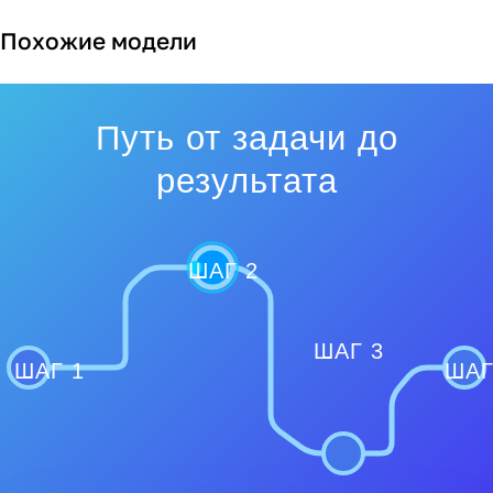
Похожие модели
Путь от задачи до
результата
ШАГ 2
ШАГ 3
ШАГ 1
ШАГ