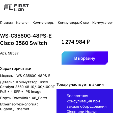
Главная
Каталог
Коммутаторы
Коммутаторы Cisco
Коммутатор C
WS-C3560G-48PS-E
1 274 984 ₽
Cisco 3560 Switch
Арт.
58587
В корзину
Характеристики
Модель
:
WS-C3560G-48PS-E
Детали
:
Коммутатор Cisco
Товар участвует в акции
Catalyst 3560 48 10/100/1000T
PoE + 4 SFP + IPS Image
Бесплатная
Порты Downlink
:
48_Ports
консультация при
Ethernet-технология
:
заказе оборудования
Gigabit_Ethernet
Cisco или Huawei