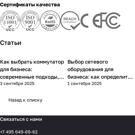
Сертификаты качества
Статьи
Как выбрать коммутатор
Выбор сетевого
Советы покупателям
Советы покупателям
для бизнеса:
оборудования для
современные подходы,
бизнеса: как определить
3 сентября 2025
1 сентября 2025
практика применения и
потребности компании и
типовые ошибки
выбрать решения для
разных масштабов
Назад к списку
Связаться с нами
+7 495 649-69-62