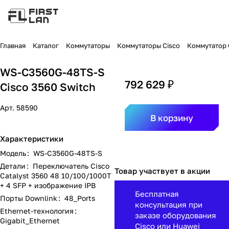
Главная
Каталог
Коммутаторы
Коммутаторы Cisco
Коммутатор C
WS-C3560G-48TS-S
792 629 ₽
Cisco 3560 Switch
Арт.
58590
В корзину
Характеристики
Модель
:
WS-C3560G-48TS-S
Детали
:
Переключатель Cisco
Товар участвует в акции
Catalyst 3560 48 10/100/1000T
+ 4 SFP + изображение IPB
Бесплатная
Порты Downlink
:
48_Ports
консультация при
Ethernet-технология
:
заказе оборудования
Gigabit_Ethernet
Cisco или Huawei