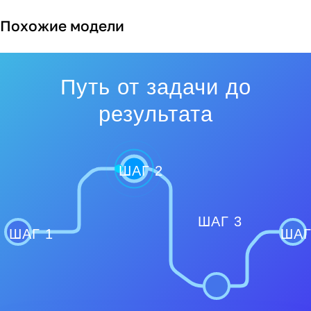
Похожие модели
Путь от задачи до
результата
ШАГ 2
ШАГ 3
ШАГ 1
ШАГ