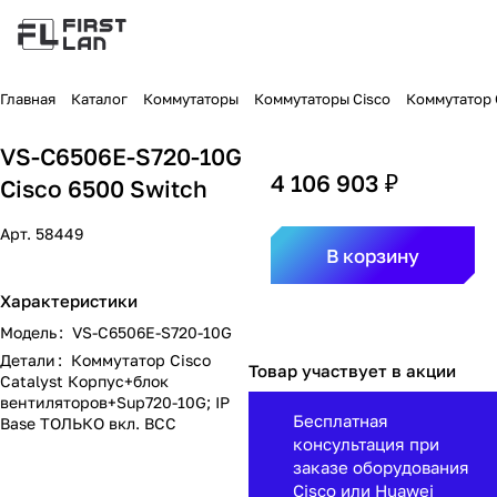
Главная
Каталог
Коммутаторы
Коммутаторы Cisco
Коммутатор C
VS-C6506E-S720-10G
4 106 903 ₽
Cisco 6500 Switch
Арт.
58449
В корзину
Характеристики
Модель
:
VS-C6506E-S720-10G
Детали
:
Коммутатор Cisco
Товар участвует в акции
Catalyst Корпус+блок
вентиляторов+Sup720-10G; IP
Бесплатная
Base ТОЛЬКО вкл. ВСС
консультация при
заказе оборудования
Cisco или Huawei