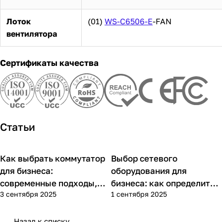
Лоток
(01)
WS-C6506-E
-FAN
вентилятора
Сертификаты качества
Статьи
Как выбрать коммутатор
Выбор сетевого
Советы покупателям
Советы покупателям
для бизнеса:
оборудования для
современные подходы,
бизнеса: как определить
3 сентября 2025
1 сентября 2025
практика применения и
потребности компании и
типовые ошибки
выбрать решения для
разных масштабов
Назад к списку