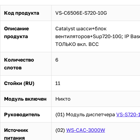
Код продукта
VS-C6506E-S720-10G
Описание
Catalyst шасси+блок
продукта
вентиляторов+Sup720-10G; IP Bas
ТОЛЬКО вкл. ВСС
Количество
6
слотов
Стойки (RU)
11
Модуль включен
Никто
Руководитель
(01) Модуль диспетчера
VS-S720-
Источник
(02)
WS-CAC-3000W
питания