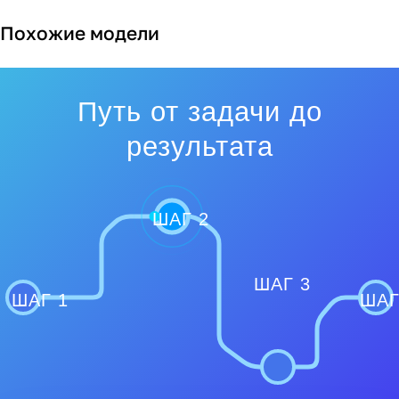
Похожие модели
Путь от задачи до
результата
ШАГ 2
ШАГ 3
ШАГ 1
ШАГ