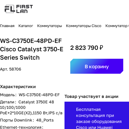
Главная
Каталог
Коммутаторы
Коммутаторы Cisco
Коммутатор C
WS-C3750E-48PD-EF
2 823 790 ₽
Cisco Catalyst 3750-E
Series Switch
В корзину
Арт.
58706
Характеристики
Модель
:
WS-C3750E-48PD-EF
Товар участвует в акции
Детали
:
Catalyst 3750E 48
10/100/1000
Бесплатная
PoE+2*10GE(X2),1150 Вт,IPS с/в
консультация при
Порты Downlink
:
48_Ports
заказе оборудования
Ethernet-технология
:
Cisco или Huawei