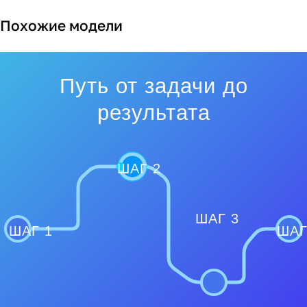
Похожие модели
Путь от задачи до
результата
ШАГ 2
ШАГ 3
ШАГ 1
ШАГ