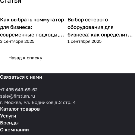
Статьи
Как выбрать коммутатор
Выбор сетевого
Советы покупателям
Советы покупателям
для бизнеса:
оборудования для
современные подходы,
бизнеса: как определить
3 сентября 2025
1 сентября 2025
практика применения и
потребности компании и
типовые ошибки
выбрать решения для
разных масштабов
Назад к списку
Связаться с нами
+7 495 649-69-62
sale@firstlan.ru
г. Москва, Ул. Водников д.2 стр. 4
Каталог товаров
Услуги
Бренды