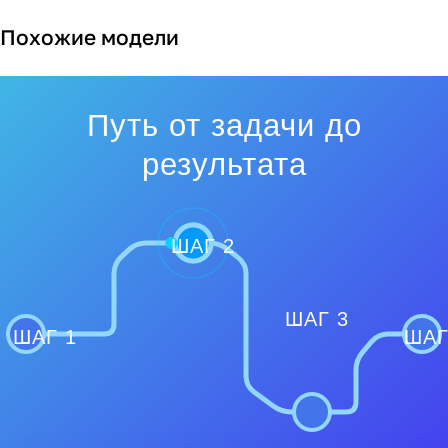
Похожие модели
Путь от задачи до
результата
ШАГ 2
ШАГ 3
ШАГ 1
ШАГ