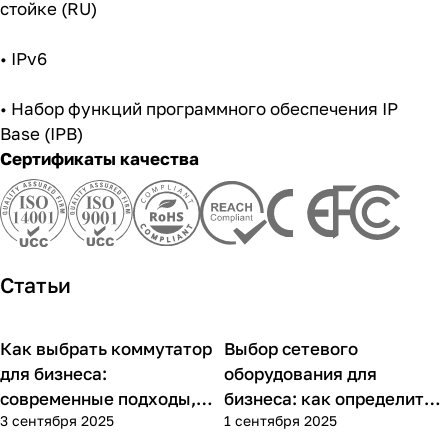
стойке (RU)
• IPv6
• Набор функций программного обеспечения IP
Base (IPB)
Сертификаты качества
Статьи
Как выбрать коммутатор
Выбор сетевого
Советы покупателям
Советы покупателям
для бизнеса:
оборудования для
современные подходы,
бизнеса: как определить
3 сентября 2025
1 сентября 2025
практика применения и
потребности компании и