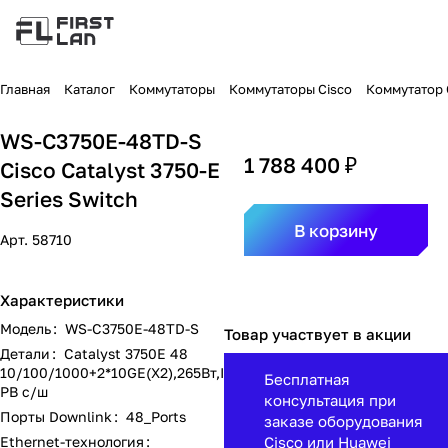
Главная
Каталог
Коммутаторы
Коммутаторы Cisco
Коммутатор C
WS-C3750E-48TD-S
1 788 400 ₽
Cisco Catalyst 3750-E
Series Switch
В корзину
Арт.
58710
Характеристики
Модель
:
WS-C3750E-48TD-S
Товар участвует в акции
Детали
:
Catalyst 3750E 48
10/100/1000+2*10GE(X2),265Вт,I
Бесплатная
PB с/ш
консультация при
Порты Downlink
:
48_Ports
заказе оборудования
Ethernet-технология
:
Cisco или Huawei