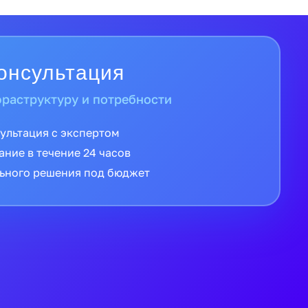
 гарантии
о оригинальное оборудование
и от официальных дистрибьюторов
 производителя
й России в кратчайшие сроки