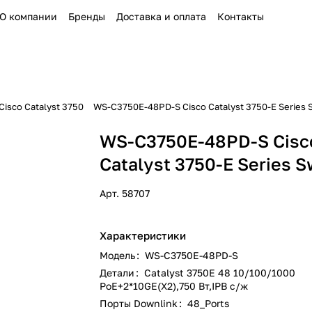
О компании
Бренды
Доставка и оплата
Контакты
isco Catalyst 3750
WS-C3750E-48PD-S Cisco Catalyst 3750-E Series 
WS-C3750E-48PD-S Cisc
Catalyst 3750-E Series S
Арт.
58707
Характеристики
Модель
:
WS-C3750E-48PD-S
Детали
:
Catalyst 3750E 48 10/100/1000
PoE+2*10GE(X2),750 Вт,IPB с/ж
Порты Downlink
:
48_Ports