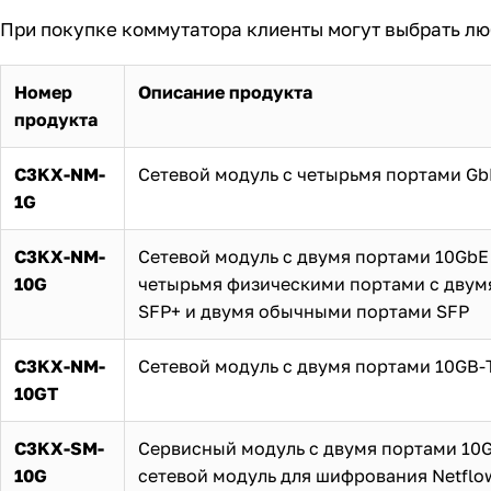
При покупке коммутатора клиенты могут выбрать лю
Номер
Описание продукта
продукта
C3KX-NM-
Сетевой модуль с четырьмя портами Gb
1G
C3KX-NM-
Сетевой модуль с двумя портами 10GbE
10G
четырьмя физическими портами с двум
SFP+ и двумя обычными портами SFP
C3KX-NM-
Сетевой модуль с двумя портами 10GB-
10GT
C3KX-SM-
Сервисный модуль с двумя портами 10G
10G
сетевой модуль для шифрования Netflo