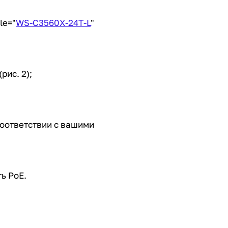
tle="
WS-C3560X-24T-L
"
рис. 2);
соответствии с вашими
ь PoE.