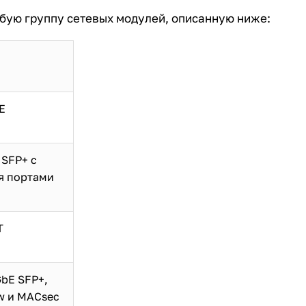
бую группу сетевых модулей, описанную ниже:
E
 SFP+ с
я портами
T
bE SFP+,
w и MACsec