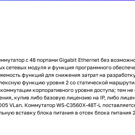
ммутатор с 48 портами Gigabit Ethernet без возможн
х сетевых модуля и функция программного обеспече
яемость функций для снижения затрат на разработку
плексную функцию уровня 2 со статической маршрут
коммутации корпоративного уровня доступа; тем не 
ия, купив либо базовую лицензию на IP, либо лиценз
005 VLan. Коммутатор WS-C3560X-48T-L поставляетс
ьную вставку блока питания в отсек блока питания 