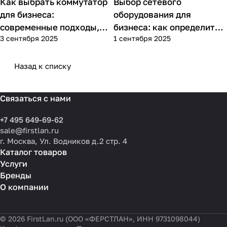
Как выбрать коммутатор
Выбор сетевого
Советы покупателям
Советы покупателям
для бизнеса:
оборудования для
современные подходы,
бизнеса: как определить
3 сентября 2025
1 сентября 2025
практика применения и
потребности компании и
типовые ошибки
выбрать решения для
разных масштабов
Назад к списку
Связаться с нами
+7 495 649-69-62
sale@firstlan.ru
г. Москва, Ул. Водников д.2 стр. 4
Каталог товаров
Услуги
Бренды
О компании
© 2026 FirstLan.ru (ООО «ФЕРСТЛАН», ИНН 9731098044)