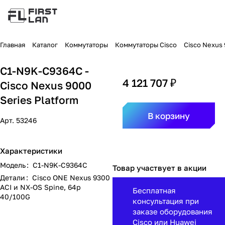
Главная
Каталог
Коммутаторы
Коммутаторы Cisco
Cisco Nexus
C1-N9K-C9364C -
4 121 707 ₽
Cisco Nexus 9000
Series Platform
В корзину
Арт.
53246
Характеристики
Модель
:
C1-N9K-C9364C
Товар участвует в акции
Детали
:
Cisco ONE Nexus 9300
ACI и NX-OS Spine, 64p
Бесплатная
40/100G
консультация при
заказе оборудования
Cisco или Huawei