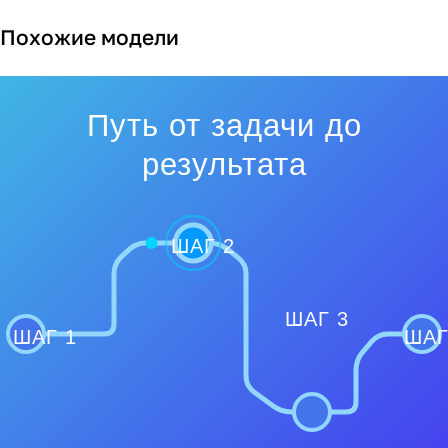
Похожие модели
Путь от задачи до
результата
ШАГ 2
ШАГ 3
ШАГ 1
ШАГ