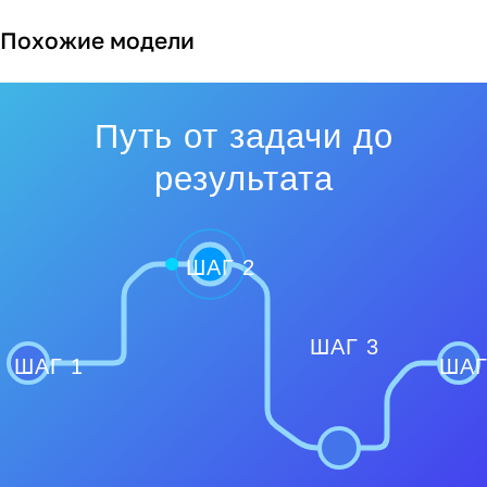
Похожие модели
Путь от задачи до
результата
ШАГ 2
ШАГ 3
ШАГ 1
ШАГ