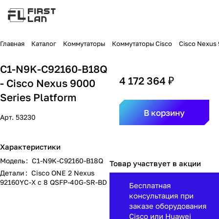
Главная
Каталог
Коммутаторы
Коммутаторы Cisco
Cisco Nexus
C1-N9K-C92160-B18Q
4 172 364 ₽
- Cisco Nexus 9000
Series Platform
В корзину
Арт.
53230
Характеристики
Модель
:
C1-N9K-C92160-B18Q
Товар участвует в акции
Детали
:
Cisco ONE 2 Nexus
92160YC-X с 8 QSFP-40G-SR-BD
Бесплатная
консультация при
заказе оборудования
Cisco или Huawei