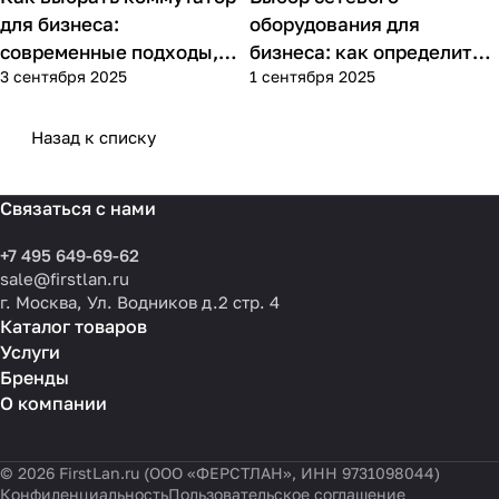
для бизнеса:
оборудования для
современные подходы,
бизнеса: как определить
3 сентября 2025
1 сентября 2025
практика применения и
потребности компании и
типовые ошибки
выбрать решения для
разных масштабов
Назад к списку
Связаться с нами
+7 495 649-69-62
sale@firstlan.ru
г. Москва, Ул. Водников д.2 стр. 4
Каталог товаров
Услуги
Бренды
О компании
© 2026 FirstLan.ru (ООО «ФЕРСТЛАН», ИНН 9731098044)
Конфиденциальность
Пользовательское соглашение