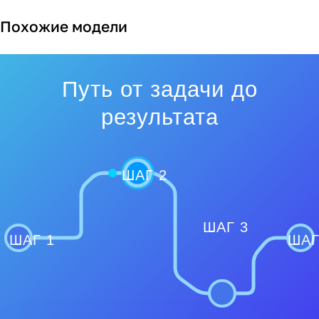
Похожие модели
Путь от задачи до
результата
ШАГ 2
ШАГ 3
ШАГ 1
ШАГ