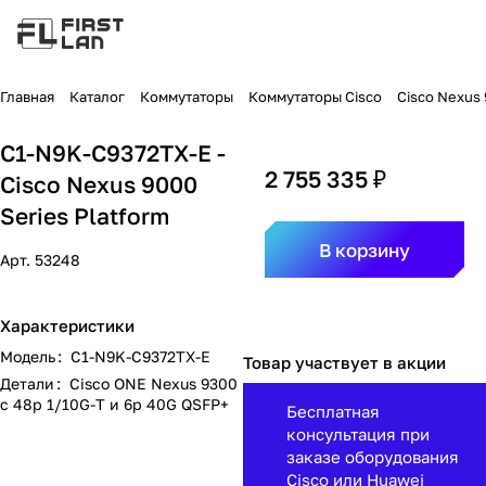
Главная
Каталог
Коммутаторы
Коммутаторы Cisco
Cisco Nexus
C1-N9K-C9372TX-E -
2 755 335 ₽
Cisco Nexus 9000
Series Platform
В корзину
Арт.
53248
Характеристики
Модель
:
C1-N9K-C9372TX-E
Товар участвует в акции
Детали
:
Cisco ONE Nexus 9300
с 48p 1/10G-T и 6p 40G QSFP+
Бесплатная
консультация при
заказе оборудования
Cisco или Huawei