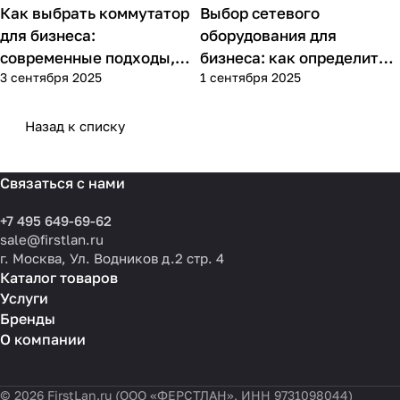
Как выбрать коммутатор
Выбор сетевого
Советы покупателям
Советы покупателям
для бизнеса:
оборудования для
современные подходы,
бизнеса: как определить
3 сентября 2025
1 сентября 2025
практика применения и
потребности компании и
типовые ошибки
выбрать решения для
разных масштабов
Назад к списку
Связаться с нами
+7 495 649-69-62
sale@firstlan.ru
г. Москва, Ул. Водников д.2 стр. 4
Каталог товаров
Услуги
Бренды
О компании