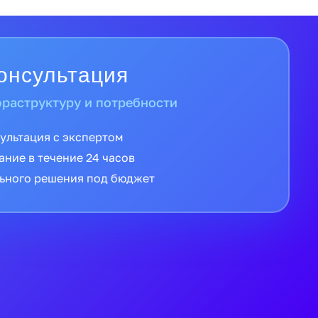
и от официальных дистрибьюторов
 производителя
й России в кратчайшие сроки