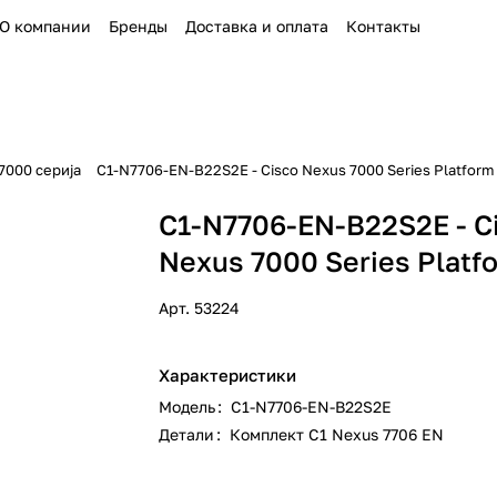
О компании
Бренды
Доставка и оплата
Контакты
7000 сериja
C1-N7706-EN-B22S2E - Cisco Nexus 7000 Series Platform
C1-N7706-EN-B22S2E - C
Nexus 7000 Series Platf
Арт.
53224
Характеристики
Модель
:
C1-N7706-EN-B22S2E
Детали
:
Комплект C1 Nexus 7706 EN