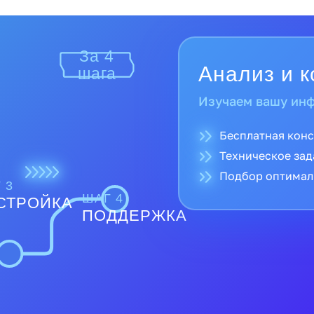
За 4
шага
Прямые поставк
Полная гарантия
 3
ШАГ 4
СТРОЙКА
Доставка по все
ПОДДЕРЖКА