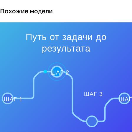
Похожие модели
Путь от задачи до
результата
ШАГ 2
ШАГ 3
ШАГ 1
ШАГ