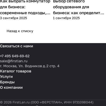
Как выбрать коммутатор
Выбор сетевого
Советы покупателям
Советы покупателям
для бизнеса:
оборудования для
современные подходы,
бизнеса: как определить
3 сентября 2025
1 сентября 2025
практика применения и
потребности компании и
типовые ошибки
выбрать решения для
разных масштабов
Назад к списку
Связаться с нами
+7 495 649-69-62
sale@firstlan.ru
г. Москва, Ул. Водников д.2 стр. 4
Каталог товаров
Услуги
Бренды
О компании
© 2026 FirstLan.ru (ООО «ФЕРСТЛАН», ИНН 9731098044)