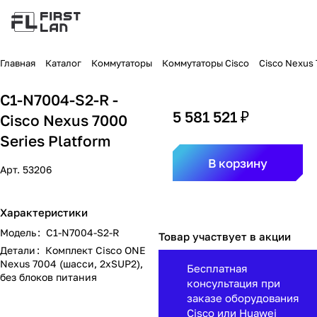
Главная
Каталог
Коммутаторы
Коммутаторы Cisco
Cisco Nexus 
C1-N7004-S2-R -
5 581 521 ₽
Cisco Nexus 7000
Series Platform
В корзину
Арт.
53206
Характеристики
Модель
:
C1-N7004-S2-R
Товар участвует в акции
Детали
:
Комплект Cisco ONE
Nexus 7004 (шасси, 2xSUP2),
Бесплатная
без блоков питания
консультация при
заказе оборудования
Cisco или Huawei