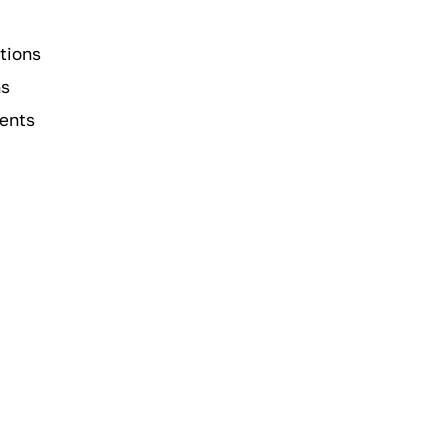
tions
ns
ments