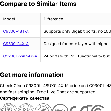
Compare to Similar Items
Model
Difference
C9300-48T-A
Supports only Gigabit ports, no 10G
C9500-24X-A
Designed for core layer with highe
C9200L-24P-4X-A
24 ports with PoE functionality but
Get more information
Check Cisco C9300L-48UXG-4X-M price and C9300L-48
and fast shipping. Free Live Chat are supported.
Сертификаты качества