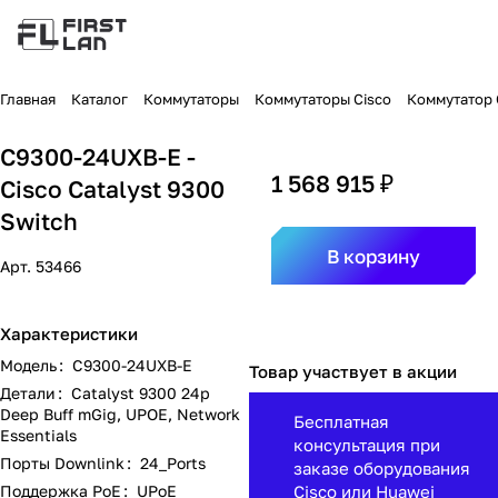
Главная
Каталог
Коммутаторы
Коммутаторы Cisco
Коммутатор C
C9300-24UXB-E -
1 568 915 ₽
Cisco Catalyst 9300
Switch
В корзину
Арт.
53466
Характеристики
Модель
:
C9300-24UXB-E
Товар участвует в акции
Детали
:
Catalyst 9300 24p
Deep Buff mGig, UPOE, Network
Бесплатная
Essentials
консультация при
Порты Downlink
:
24_Ports
заказе оборудования
Поддержка PoE
:
UPoE
Cisco или Huawei