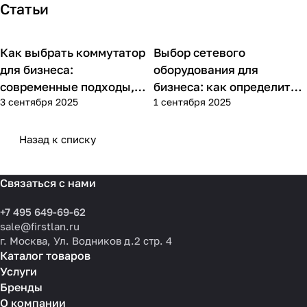
Статьи
Как выбрать коммутатор
Выбор сетевого
Советы покупателям
Советы покупателям
для бизнеса:
оборудования для
современные подходы,
бизнеса: как определить
3 сентября 2025
1 сентября 2025
практика применения и
потребности компании и
типовые ошибки
выбрать решения для
разных масштабов
Назад к списку
Связаться с нами
+7 495 649-69-62
sale@firstlan.ru
г. Москва, Ул. Водников д.2 стр. 4
Каталог товаров
Услуги
Бренды
О компании