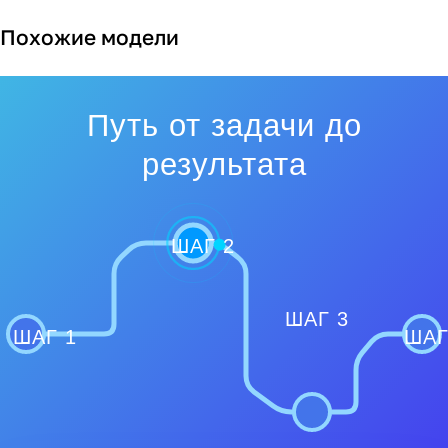
Похожие модели
Путь от задачи до
результата
ШАГ 2
ШАГ 3
ШАГ 1
ШАГ