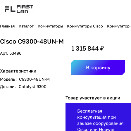
Главная
Каталог
Коммутаторы
Коммутаторы Cisco
Коммутатор C
Cisco C9300-48UN-M
1 315 844 ₽
Арт.
53496
В корзину
Характеристики
Модель
:
C9300-48UN-M
Детали
:
Catalyst 9300
Товар участвует в акции
Бесплатная
консультация при
заказе оборудования
Cisco или Huawei