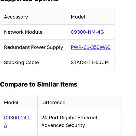
Accessory
Model
Network Module
C9300-NM-4G
Redundant Power Supply
PWR-C1-350WAC
Stacking Cable
STACK-T1-50CM
Compare to Similar Items
Model
Difference
C9300-24T-
24-Port Gigabit Ethernet,
A
Advanced Security