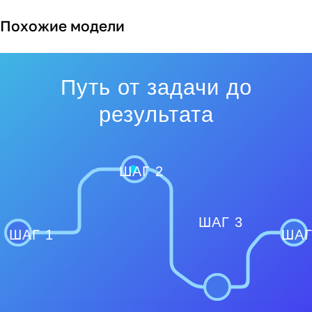
Похожие модели
Путь от задачи до
результата
ШАГ 2
ШАГ 3
ШАГ 1
ШАГ