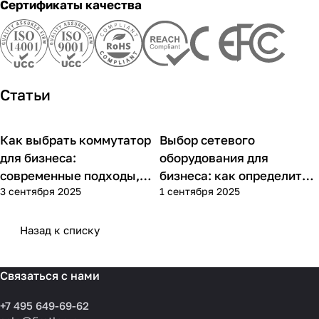
Сертификаты качества
Статьи
Как выбрать коммутатор
Выбор сетевого
Советы покупателям
Советы покупателям
для бизнеса:
оборудования для
современные подходы,
бизнеса: как определить
3 сентября 2025
1 сентября 2025
практика применения и
потребности компании и
типовые ошибки
выбрать решения для
разных масштабов
Назад к списку
Связаться с нами
+7 495 649-69-62