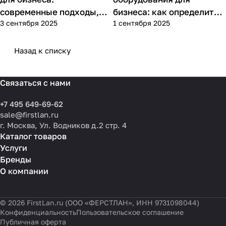
современные подходы,
бизнеса: как определить
3 сентября 2025
1 сентября 2025
практика применения и
потребности компании и
типовые ошибки
выбрать решения для
разных масштабов
Назад к списку
Связаться с нами
+7 495 649-69-62
sale@firstlan.ru
г. Москва, Ул. Водников д.2 стр. 4
Каталог товаров
Услуги
Бренды
О компании
© 2026 FirstLan.ru (ООО «ФЕРСТЛАН», ИНН 9731098044)
Конфиденциальность
Пользовательское соглашение
Публичная оферта