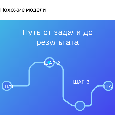
Похожие модели
Путь от задачи до
результата
ШАГ 2
ШАГ 3
ШАГ 1
ШАГ