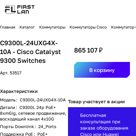
Главная
Каталог
Коммутаторы
Коммутаторы Cisco
Коммутатор C
C9300L-24UXG4X-
865 107 ₽
10A - Cisco Catalyst
9300 Switches
В корзину
Арт.
53517
Характеристики
Модель
:
C9300L-24UXG4X-10A
Товар участвует в акции
Детали
:
C9300L 24p PoE+
8xmGig, сетевое продвижение,
Бесплатная
восходящий канал 4x10G
консультация при
Порты Downlink
:
24_Ports
заказе оборудования
Поддержка PoE
:
PoE+
Cisco или Huawei