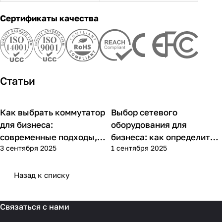
Сертификаты качества
Статьи
Как выбрать коммутатор
Выбор сетевого
Советы покупателям
Советы покупателям
для бизнеса:
оборудования для
современные подходы,
бизнеса: как определить
3 сентября 2025
1 сентября 2025
практика применения и
потребности компании и
типовые ошибки
выбрать решения для
разных масштабов
Назад к списку
Связаться с нами