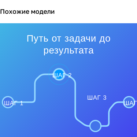
Похожие модели
Путь от задачи до
результата
ШАГ 2
ШАГ 3
ШАГ 1
ШАГ