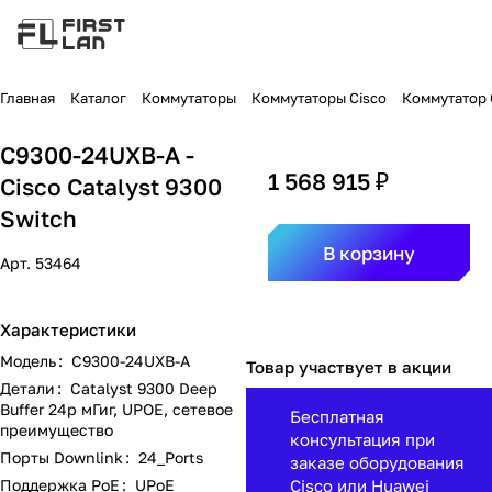
Главная
Каталог
Коммутаторы
Коммутаторы Cisco
Коммутатор C
C9300-24UXB-A -
1 568 915 ₽
Cisco Catalyst 9300
Switch
В корзину
Арт.
53464
Характеристики
Модель
:
C9300-24UXB-A
Товар участвует в акции
Детали
:
Catalyst 9300 Deep
Buffer 24p мГиг, UPOE, сетевое
Бесплатная
преимущество
консультация при
Порты Downlink
:
24_Ports
заказе оборудования
Поддержка PoE
:
UPoE
Cisco или Huawei