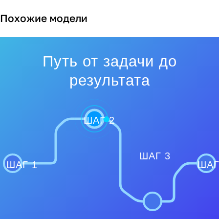
Похожие модели
Путь от задачи до
результата
ШАГ 2
ШАГ 3
ШАГ 1
ШАГ