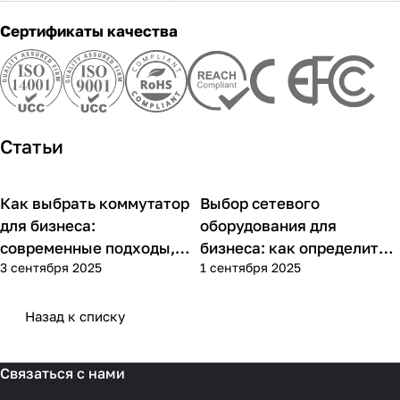
Сертификаты качества
Статьи
Как выбрать коммутатор
Выбор сетевого
Советы покупателям
Советы покупателям
для бизнеса:
оборудования для
современные подходы,
бизнеса: как определить
3 сентября 2025
1 сентября 2025
практика применения и
потребности компании и
типовые ошибки
выбрать решения для
разных масштабов
Назад к списку
Связаться с нами