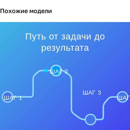
Похожие модели
Путь от задачи до
результата
ШАГ 2
ШАГ 3
ШАГ 1
ШАГ