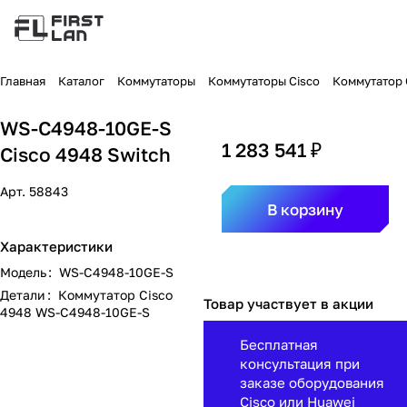
Главная
Каталог
Коммутаторы
Коммутаторы Cisco
Коммутатор C
WS-C4948-10GE-S
1 283 541 ₽
Cisco 4948 Switch
Арт.
58843
В корзину
Характеристики
Модель
:
WS-C4948-10GE-S
Детали
:
Коммутатор Cisco
Товар участвует в акции
4948 WS-C4948-10GE-S
Бесплатная
консультация при
заказе оборудования
Cisco или Huawei