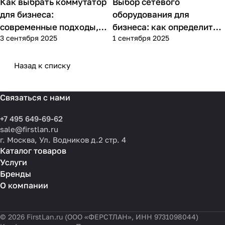
Как выбрать коммутатор
Выбор сетевого
Советы покупателям
Советы покупателям
для бизнеса:
оборудования для
современные подходы,
бизнеса: как определить
3 сентября 2025
1 сентября 2025
практика применения и
потребности компании и
типовые ошибки
выбрать решения для
разных масштабов
Назад к списку
Связаться с нами
+7 495 649-69-62
sale@firstlan.ru
г. Москва, Ул. Водников д.2 стр. 4
Каталог товаров
Услуги
Бренды
О компании
© 2026 FirstLan.ru (ООО «ФЕРСТЛАН», ИНН 9731098044)