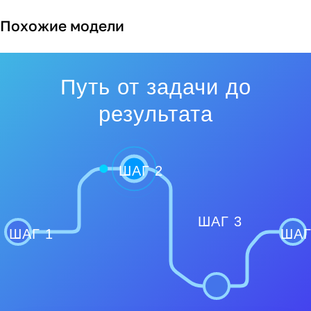
Похожие модели
Путь от задачи до
результата
ШАГ 2
ШАГ 3
ШАГ 1
ШАГ