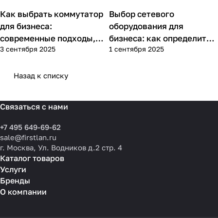
Как выбрать коммутатор
Выбор сетевого
Советы покупателям
Советы покупателям
для бизнеса:
оборудования для
современные подходы,
бизнеса: как определить
3 сентября 2025
1 сентября 2025
практика применения и
потребности компании и
типовые ошибки
выбрать решения для
разных масштабов
Назад к списку
Связаться с нами
+7 495 649-69-62
sale@firstlan.ru
г. Москва, Ул. Водников д.2 стр. 4
Каталог товаров
Услуги
Бренды
О компании