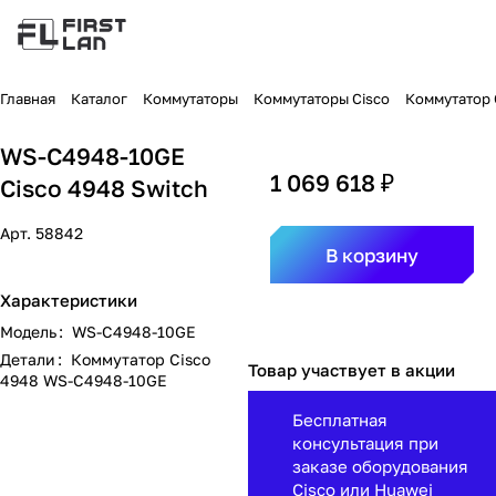
Главная
Каталог
Коммутаторы
Коммутаторы Cisco
Коммутатор C
WS-C4948-10GE
1 069 618 ₽
Cisco 4948 Switch
Арт.
58842
В корзину
Характеристики
Модель
:
WS-C4948-10GE
Детали
:
Коммутатор Cisco
Товар участвует в акции
4948 WS-C4948-10GE
Бесплатная
консультация при
заказе оборудования
Cisco или Huawei