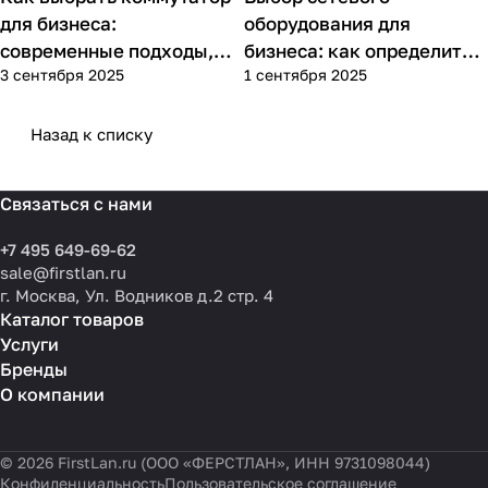
для бизнеса:
оборудования для
современные подходы,
бизнеса: как определить
3 сентября 2025
1 сентября 2025
практика применения и
потребности компании и
типовые ошибки
выбрать решения для
разных масштабов
Назад к списку
Связаться с нами
+7 495 649-69-62
sale@firstlan.ru
г. Москва, Ул. Водников д.2 стр. 4
Каталог товаров
Услуги
Бренды
О компании
© 2026 FirstLan.ru (ООО «ФЕРСТЛАН», ИНН 9731098044)
Конфиденциальность
Пользовательское соглашение