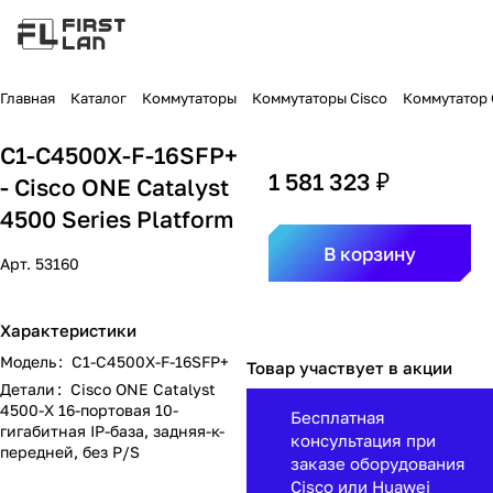
Главная
Каталог
Коммутаторы
Коммутаторы Cisco
Коммутатор C
C1-C4500X-F-16SFP+
1 581 323 ₽
- Cisco ONE Catalyst
4500 Series Platform
В корзину
Арт.
53160
Характеристики
Модель
:
C1-C4500X-F-16SFP+
Товар участвует в акции
Детали
:
Cisco ONE Catalyst
4500-X 16-портовая 10-
Бесплатная
гигабитная IP-база, задняя-к-
консультация при
передней, без P/S
заказе оборудования
Cisco или Huawei