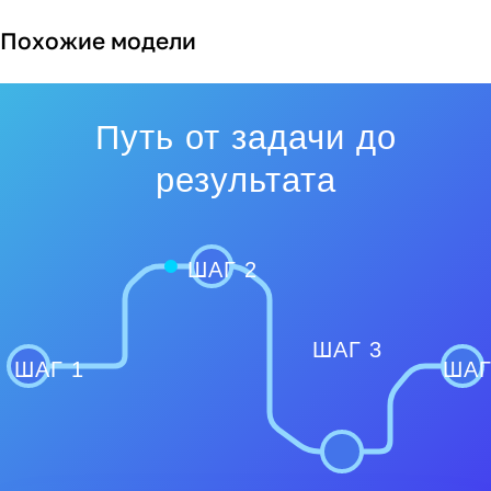
Похожие модели
Путь от задачи до
результата
ШАГ 2
ШАГ 3
ШАГ 1
ШАГ