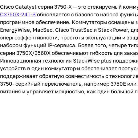
Cisco Catalyst серии 3750-X — это стекируемый ком
C3750X-24T-S
обновляется с базового набора функци
программное обеспечение. Коммутаторы оснащены мн
EnergyWise, MacSec, Cisco TrustSec и StackPower, 
энергоэффективности, простоты эксплуатации и защи
набором функций IP-сервиса. Более того, четыре ти
серии 3750X/3560X обеспечивают гибкость для заказ
Инновационная технология StackWise plus поддержи
устройств в один коммутатор и обеспечивает пропус
поддерживает обратную совместимость с технологией
3750- серийный переключатель, например 3750E или 
питания и управляет мощностью, как один большой п