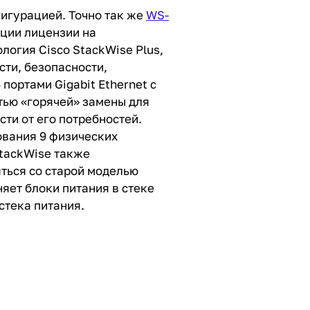
фигурацией. Точно так же
WS-
ации лицензии на
огия Cisco StackWise Plus,
сти, безопасности,
портами Gigabit Ethernet с
тью «горячей» замены для
ти от его потребностей.
ования 9 физических
StackWise также
яться со старой моделью
яет блоки питания в стеке
стека питания.