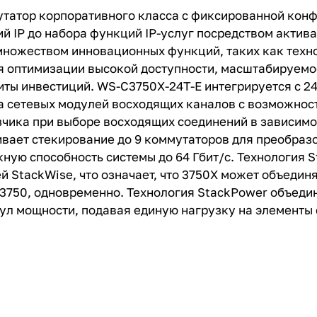
мутатор корпоративного класса с фиксированной кон
й IP до набора функций IP-услуг посредством актив
ожеством инновационных функций, таких как технол
для оптимизации высокой доступности, масштабируемо
ты инвестиций. WS-C3750X-24T-E интегрируется с 24 
па сетевых модулей восходящих каналов с возможнос
чика при выборе восходящих соединений в зависимос
вает стекирование до 9 коммутаторов для преобраз
кную способность системы до 64 Гбит/с. Технология 
 StackWise, что означает, что 3750X может объедин
3750, одновременно. Технология StackPower объедин
ул мощности, подавая единую нагрузку на элементы 