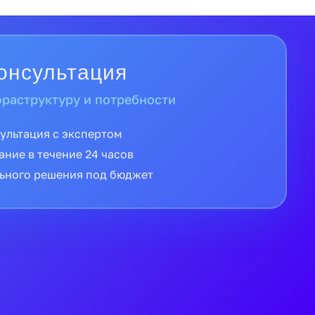
 гарантии
о оригинальное оборудование
и от официальных дистрибьюторов
 производителя
й России в кратчайшие сроки