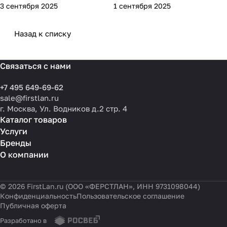
3 сентября 2025
1 сентября 2025
практика применения и
потребности компании и
типовые ошибки
выбрать решения для
разных масштабов
Назад к списку
Связаться с нами
+7 495 649-69-62
sale@firstlan.ru
г. Москва, Ул. Водников д.2 стр. 4
Каталог товаров
Услуги
Бренды
О компании
© 2026 FirstLan.ru (ООО «ФЕРСТЛАН», ИНН 9731098044)
Конфиденциальность
Пользовательское соглашение
Публичная оферта
Разработано в