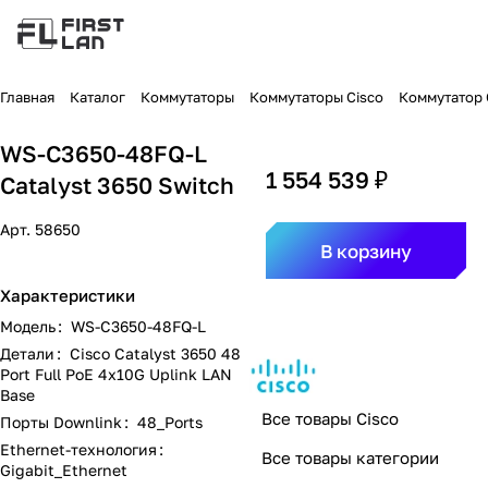
Главная
Каталог
Коммутаторы
Коммутаторы Cisco
Коммутатор C
WS-C3650-48FQ-L
1 554 539 ₽
Catalyst 3650 Switch
Арт.
58650
В корзину
Характеристики
Модель
:
WS-C3650-48FQ-L
Детали
:
Cisco Catalyst 3650 48
Port Full PoE 4x10G Uplink LAN
Base
Все товары Cisco
Порты Downlink
:
48_Ports
Ethernet-технология
:
Все товары категории
Gigabit_Ethernet