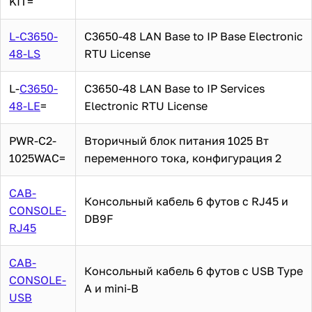
KIT=
L-C3650-
C3650-48 LAN Base to IP Base Electronic
48-LS
RTU License
L-
C3650-
C3650-48 LAN Base to IP Services
48-LE
=
Electronic RTU License
PWR-C2-
Вторичный блок питания 1025 Вт
1025WAC=
переменного тока, конфигурация 2
CAB-
Консольный кабель 6 футов с RJ45 и
CONSOLE-
DB9F
RJ45
CAB-
Консольный кабель 6 футов с USB Type
CONSOLE-
A и mini-B
USB