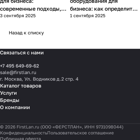
для бизнеса:
оборудования для
современные подходы,
бизнеса: как определить
3 сентября 2025
1 сентября 2025
практика применения и
потребности компании и
типовые ошибки
выбрать решения для
разных масштабов
Назад к списку
Связаться с нами
+7 495 649-69-62
sale@firstlan.ru
г. Москва, Ул. Водников д.2 стр. 4
Каталог товаров
Услуги
Бренды
О компании
© 2026 FirstLan.ru (ООО «ФЕРСТЛАН», ИНН 9731098044)
Конфиденциальность
Пользовательское соглашение
Публичная оферта