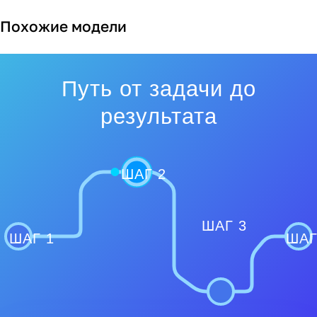
Похожие модели
Путь от задачи до
результата
ШАГ 2
ШАГ 3
ШАГ 1
ШАГ