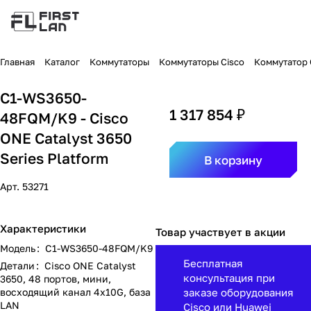
Главная
Каталог
Коммутаторы
Коммутаторы Cisco
Коммутатор C
C1-WS3650-
1 317 854 ₽
48FQM/K9 - Cisco
ONE Catalyst 3650
Series Platform
В корзину
Арт.
53271
Характеристики
Товар участвует в акции
Модель
:
C1-WS3650-48FQM/K9
Бесплатная
Детали
:
Cisco ONE Catalyst
консультация при
3650, 48 портов, мини,
восходящий канал 4x10G, база
заказе оборудования
LAN
Cisco или Huawei