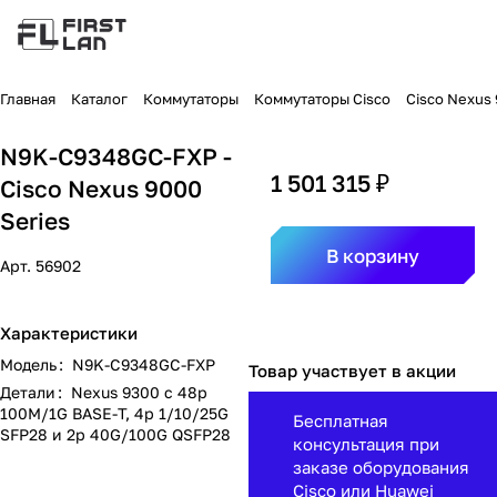
Главная
Каталог
Коммутаторы
Коммутаторы Cisco
Cisco Nexus
N9K-C9348GC-FXP -
1 501 315 ₽
Cisco Nexus 9000
Series
В корзину
Арт.
56902
Характеристики
Модель
:
N9K-C9348GC-FXP
Товар участвует в акции
Детали
:
Nexus 9300 с 48p
100M/1G BASE-T, 4p 1/10/25G
Бесплатная
SFP28 и 2p 40G/100G QSFP28
консультация при
заказе оборудования
Cisco или Huawei