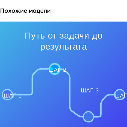
Похожие модели
Путь от задачи до
результата
ШАГ 2
ШАГ 3
ШАГ 1
ШАГ