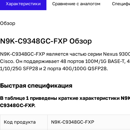
Характеристики
Сравнение с аналогом
Специф
Обзор
N9K-C9348GC-FXP Обзор
N9K-C9348GC-FXP является частью серии Nexus 9300
Cisco. Он поддерживает 48 портов 100M/1G BASE-T, 4
1/10/25G SFP28 и 2 порта 40G/100G QSFP28.
Быстрая спецификация
В таблице 1 приведены краткие характеристики N9
C9348GC-FXP.
Код продукта
N9K-C9348GC-FXP