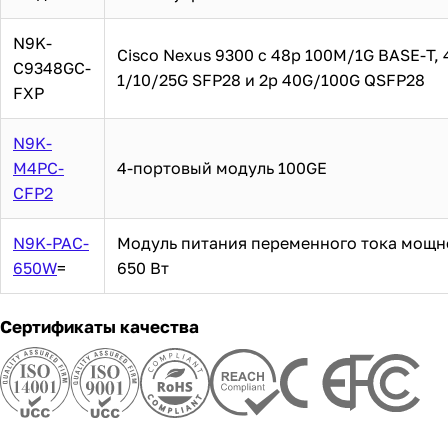
Модель
Аксессуар
N9K-
Cisco Nexus 9300 с 48p 100M/1G BASE-T, 
C9348GC-
1/10/25G SFP28 и 2p 40G/100G QSFP28
FXP
N9K-
M4PC-
4-портовый модуль 100GE
CFP2
N9K-PAC-
Модуль питания переменного тока мощн
650W
=
650 Вт
Сертификаты качества