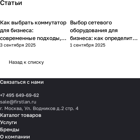
Статьи
Как выбрать коммутатор
Выбор сетевого
Советы покупателям
Советы покупателям
для бизнеса:
оборудования для
современные подходы,
бизнеса: как определить
3 сентября 2025
1 сентября 2025
практика применения и
потребности компании и
типовые ошибки
выбрать решения для
разных масштабов
Назад к списку
Связаться с нами
+7 495 649-69-62
sale@firstlan.ru
г. Москва, Ул. Водников д.2 стр. 4
Каталог товаров
Услуги
Бренды