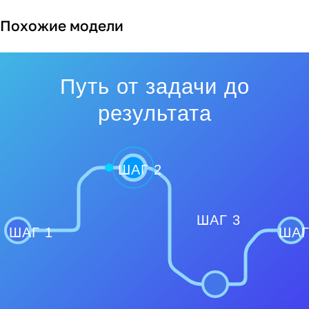
Похожие модели
Путь от задачи до
результата
ШАГ 2
ШАГ 3
ШАГ 1
ШАГ