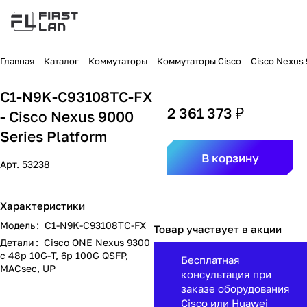
Главная
Каталог
Коммутаторы
Коммутаторы Cisco
Cisco Nexus
C1-N9K-C93108TC-FX
2 361 373 ₽
- Cisco Nexus 9000
Series Platform
В корзину
Арт.
53238
Характеристики
Модель
:
C1-N9K-C93108TC-FX
Товар участвует в акции
Детали
:
Cisco ONE Nexus 9300
с 48p 10G-T, 6p 100G QSFP,
Бесплатная
MACsec, UP
консультация при
заказе оборудования
Cisco или Huawei