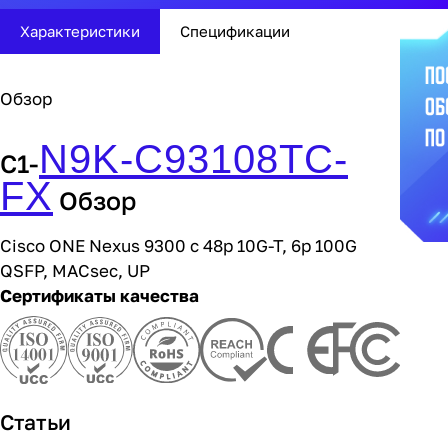
Характеристики
Спецификации
Обзор
N9K-C93108TC-
C1-
FX
Обзор
Cisco ONE Nexus 9300 с 48p 10G-T, 6p 100G
QSFP, MACsec, UP
Сертификаты качества
Статьи