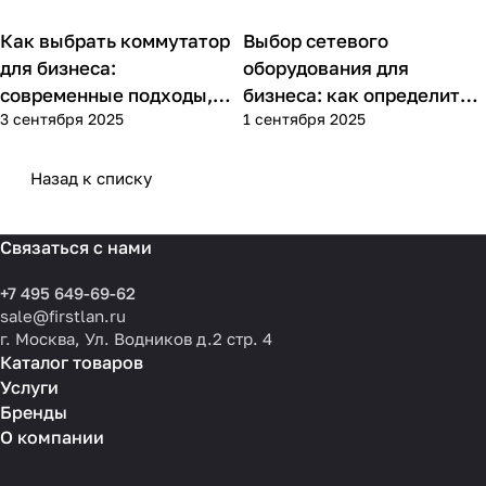
Как выбрать коммутатор
Выбор сетевого
Советы покупателям
Советы покупателям
для бизнеса:
оборудования для
современные подходы,
бизнеса: как определить
3 сентября 2025
1 сентября 2025
практика применения и
потребности компании и
типовые ошибки
выбрать решения для
разных масштабов
Назад к списку
Связаться с нами
+7 495 649-69-62
sale@firstlan.ru
г. Москва, Ул. Водников д.2 стр. 4
Каталог товаров
Услуги
Бренды
О компании