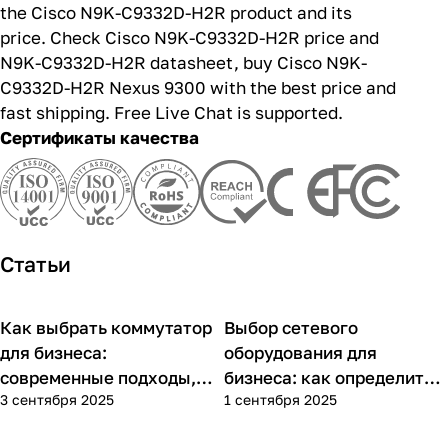
genius@firstlan.ru for further information about
the Cisco N9K-C9332D-H2R product and its
price. Check Cisco N9K-C9332D-H2R price and
N9K-C9332D-H2R datasheet, buy Cisco N9K-
C9332D-H2R Nexus 9300 with the best price and
fast shipping. Free Live Chat is supported.
Сертификаты качества
Статьи
Как выбрать коммутатор
Выбор сетевого
Советы покупателям
Советы покупателям
для бизнеса:
оборудования для
современные подходы,
бизнеса: как определить
3 сентября 2025
1 сентября 2025
практика применения и
потребности компании и
типовые ошибки
выбрать решения для