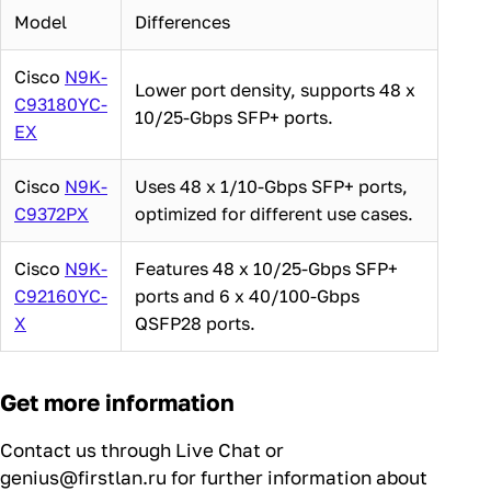
Model
Differences
Cisco
N9K-
Lower port density, supports 48 x
C93180YC-
10/25-Gbps SFP+ ports.
EX
Cisco
N9K-
Uses 48 x 1/10-Gbps SFP+ ports,
C9372PX
optimized for different use cases.
Cisco
N9K-
Features 48 x 10/25-Gbps SFP+
C92160YC-
ports and 6 x 40/100-Gbps
X
QSFP28 ports.
Get more information
Contact us through Live Chat or