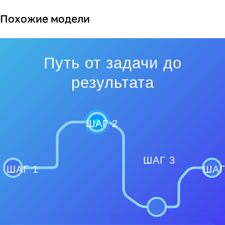
Похожие модели
Путь от задачи до
результата
ШАГ 2
ШАГ 3
ШАГ 1
ШАГ