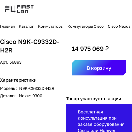
Главная
Каталог
Коммутаторы
Коммутаторы Cisco
Cisco Nexus
Cisco N9K-C9332D-
14 975 069 ₽
H2R
Арт.
56893
В корзину
Характеристики
Модель
:
N9K-C9332D-H2R
Детали
:
Nexus 9300
Товар участвует в акции
Бесплатная
консультация при
заказе оборудования
Cisco или Huawei