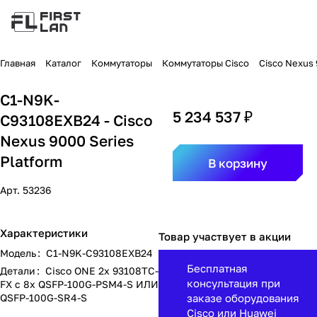
Главная
Каталог
Коммутаторы
Коммутаторы Cisco
Cisco Nexus
C1-N9K-
5 234 537 ₽
C93108EXB24 - Cisco
Nexus 9000 Series
Platform
В корзину
Арт.
53236
Характеристики
Товар участвует в акции
Модель
:
C1-N9K-C93108EXB24
Бесплатная
Детали
:
Cisco ONE 2x 93108TC-
консультация при
FX с 8x QSFP-100G-PSM4-S ИЛИ
QSFP-100G-SR4-S
заказе оборудования
Cisco или Huawei