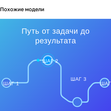
Похожие модели
Путь от задачи до
результата
ШАГ 2
ШАГ 3
ШАГ 1
ШАГ