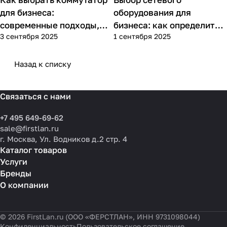
Советы покупателям
Советы покупателям
для бизнеса:
оборудования для
современные подходы,
бизнеса: как определить
3 сентября 2025
1 сентября 2025
практика применения и
потребности компании и
типовые ошибки
выбрать решения для
разных масштабов
Назад к списку
Связаться с нами
+7 495 649-69-62
sale@firstlan.ru
г. Москва, Ул. Водников д.2 стр. 4
Каталог товаров
Услуги
Бренды
О компании
© 2026 FirstLan.ru (ООО «ФЕРСТЛАН», ИНН 9731098044)
Конфиденциальность
Пользовательское соглашение