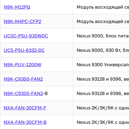
N9K-M12PQ
Модуль восходящей св
N9K-M4PC-CFP2
Модуль восходящей св
UCSC-PSU-930WDC
Nexus 9000, блок пита
UCS-PSU-6332-DC
Nexus 9000, 930 Вт, б
N9K-PUV-1200W
Nexus 9300 Универсал
N9K-C9300-FAN2
Nexus 93128 и 9396, в
N9K-C9300-FAN2
-B
Nexus 93128 и 9396, в
NXA-FAN-30CFM-F
Nexus 2K/3K/9K с одн
NXA-FAN-30CFM-B
Nexus 2K/3K/9K с одн