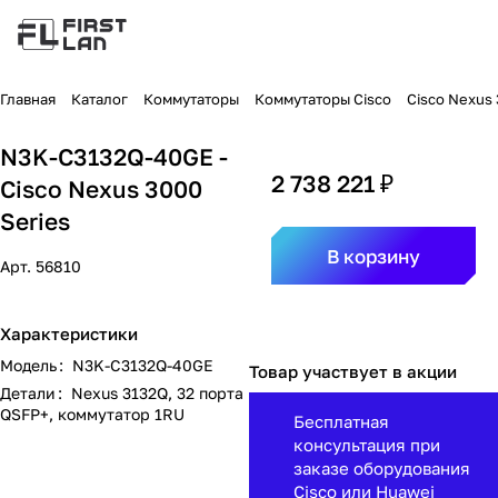
Главная
Каталог
Коммутаторы
Коммутаторы Cisco
Cisco Nexus
N3K-C3132Q-40GE -
2 738 221 ₽
Cisco Nexus 3000
Series
В корзину
Арт.
56810
Характеристики
Модель
:
N3K-C3132Q-40GE
Товар участвует в акции
Детали
:
Nexus 3132Q, 32 порта
QSFP+, коммутатор 1RU
Бесплатная
консультация при
заказе оборудования
Cisco или Huawei