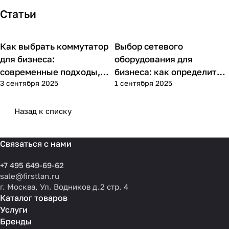
Статьи
Как выбрать коммутатор
Выбор сетевого
Советы покупателям
Советы покупателям
для бизнеса:
оборудования для
современные подходы,
бизнеса: как определить
3 сентября 2025
1 сентября 2025
практика применения и
потребности компании и
типовые ошибки
выбрать решения для
разных масштабов
Назад к списку
Связаться с нами
+7 495 649-69-62
sale@firstlan.ru
г. Москва, Ул. Водников д.2 стр. 4
Каталог товаров
Услуги
Бренды