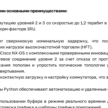
ми основными преимуществами:
тацию уровней 2 и 3 со скоростью до 1,2 терабит в 
форм-факторе 1RU.
т сверхнизкую номинальную задержку, что поз
х нагрузок высокочастотной торговли (HFT).
ы Cisco NX-OS с комплексными проверенными иннова
утевое соединение уровня 2 за счет отказа от пр
кания пополам и упростить логические топологии 
звертывания.
есконтактную загрузку и настройку коммутатора, что
пты Python обеспечивают автоматизацию и удаленные
пользовании буфера в режиме реального времени 
всплески трафика и шаблоны трафика приложений.