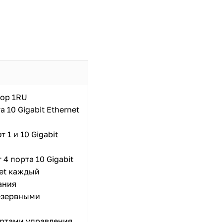
ор 1RU
а 10 Gigabit Ethernet
 1 и 10 Gigabit
4 порта 10 Gigabit
net каждый
ания
резервными
ортами управления,