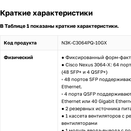
Краткие характеристики
В Таблице 1 показаны краткие характеристики.
Код продукта
N3K-C3064PQ-10GX
Физический
● Фиксированный форм-факт
● Cisco Nexus 3064-X: 64 порт
(48 SFP+ и 4 QSFP+)
◦ 48 портов SFP поддерживают
Ethernet.
◦ 4 порта QSFP поддерживают 
Ethernet или 40 Gigabit Ether
● 2 резервных источника пит
● 1 кассета вентиляторов с 
вентиляторами
● 1 модуль ввода-вывода с п