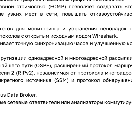
авной стоимостью (ECMP) позволяет создавать «т
е узких мест в сети, повышать отказоустойчиво
акетов для мониторинга и устранения неполадок 
токолов с открытым исходным кодом Wireshark.
печивает точную синхронизацию часов и улучшенную 
рутизации одноадресной и многоадресной рассылки
тчайшего пути (OSPF), расширенный протокол марш
сии 2 (RIPv2), независимая от протокола многоадр
нкретного источника (SSM) и протокол обнаружен
s Data Broker.
ые сетевые ответвители или анализаторы коммутируе