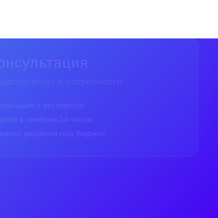
 гарантии
о оригинальное оборудование
и от официальных дистрибьюторов
 производителя
й России в кратчайшие сроки