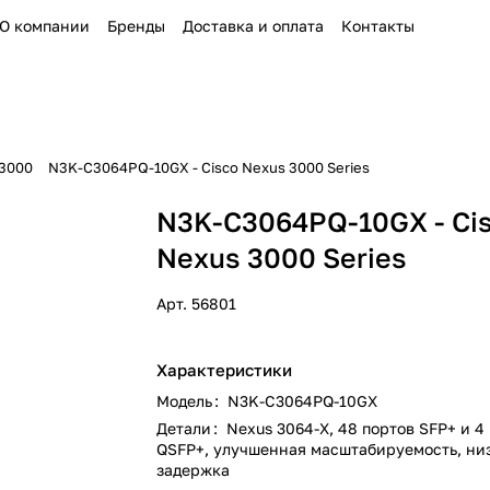
О компании
Бренды
Доставка и оплата
Контакты
 3000
N3K-C3064PQ-10GX - Cisco Nexus 3000 Series
N3K-C3064PQ-10GX - Ci
Nexus 3000 Series
Арт.
56801
Характеристики
Модель
:
N3K-C3064PQ-10GX
Детали
:
Nexus 3064-X, 48 портов SFP+ и 4
QSFP+, улучшенная масштабируемость, ни
задержка