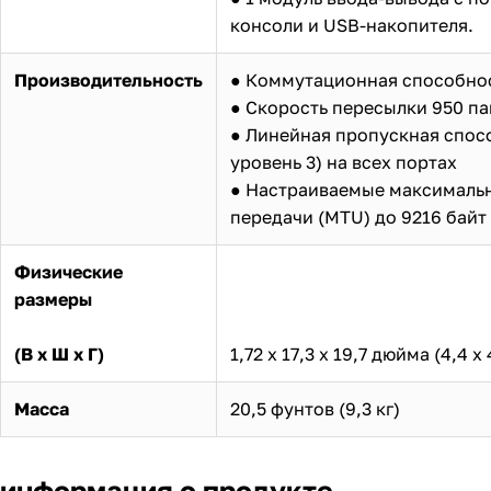
консоли и USB-накопителя.
Производительность
● Коммутационная способнос
● Скорость пересылки 950 па
● Линейная пропускная спосо
уровень 3) на всех портах
● Настраиваемые максималь
передачи (MTU) до 9216 байт
Физические
размеры
(В х Ш х Г)
1,72 х 17,3 х 19,7 дюйма (4,4 х 
Масса
20,5 фунтов (9,3 кг)
информация о продукте