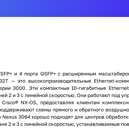
 SFP+ и 4 порта QSFP+ с расширенным масштабиро
32T — это высокопроизводительные Ethernet-комм
ерии 3000. Эти компактные 10-гигабитные Etherne
ей 2 и 3 с линейной скоростью. Они работают под у
 Cisco® NX-OS, предоставляя клиентам комплекс
поддерживают схемы прямого и обратного воздушно
o Nexus 3064 хорошо подходят для центров обработк
 2 и 3 с линейной скоростью, устанавливаемые пове