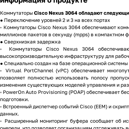
Коммутаторы
Cisco Nexus
3064 обладают следующи
● Переключение уровней 2 и 3 на всех портах
◦ Коммутаторы Cisco Nexus 3064 обеспечивают комму
миллионов пакетов в секунду (mpps) в компактном 
● Сверхнизкая задержка
◦ Коммутаторы Cisco Nexus 3064 обеспечиваю
высокопроизводительную инфраструктуру для рабочи
● Специально создан на базе операционной систем
◦ Virtual PortChannel (vPC) обеспечивает многоп
позволяет полностью использовать полосу пропус
изменения существующих моделей управления и ра
◦ PowerOn Auto Provisioning (POAP) обеспечивает б
подготовки.
◦ Встроенный диспетчер событий Cisco (EEM) и скри
данных.
◦ Расширенный мониторинг буфера сообщает об ис
очереди, что позволяет организациям отслеживать 