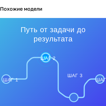
Похожие модели
Путь от задачи до
результата
ШАГ 2
ШАГ 3
ШАГ 1
ШАГ