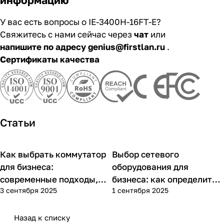
У вас есть вопросы о IE-3400H-16FT-E?
Свяжитесь с нами сейчас через
чат
или
напишите по адресу genius@firstlan.ru
.
Сертификаты качества
Статьи
Как выбрать коммутатор
Выбор сетевого
Советы покупателям
Советы покупателям
для бизнеса:
оборудования для
современные подходы,
бизнеса: как определить
3 сентября 2025
1 сентября 2025
практика применения и
потребности компании и
типовые ошибки
выбрать решения для
разных масштабов
Назад к списку