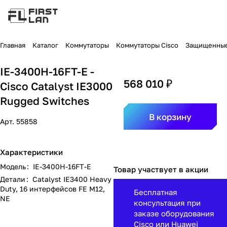
Главная
Каталог
Коммутаторы
Коммутаторы Cisco
Защищенные 
IE-3400H-16FT-E -
568 010 ₽
Cisco Catalyst IE3000
Rugged Switches
В корзину
Арт.
55858
Характеристики
Модель
:
IE-3400H-16FT-E
Товар участвует в акции
Детали
:
Catalyst IE3400 Heavy
Duty, 16 интерфейсов FE M12,
Бесплатная
NE
консультация при
заказе оборудования
Cisco или Huawei