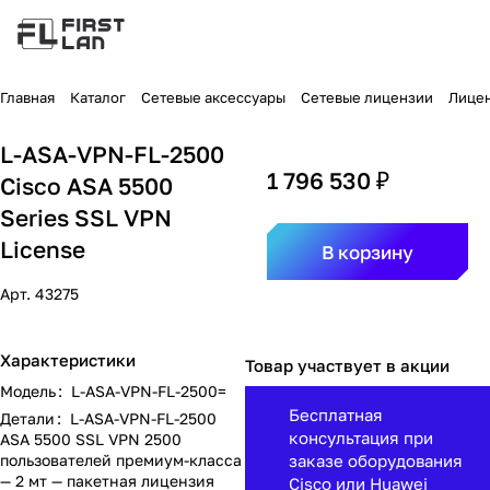
Главная
Каталог
Сетевые аксессуары
Сетевые лицензии
Лицен
L-ASA-VPN-FL-2500
1 796 530 ₽
Cisco ASA 5500
Series SSL VPN
License
В корзину
Арт.
43275
Характеристики
Товар участвует в акции
Модель
:
L-ASA-VPN-FL-2500=
Бесплатная
Детали
:
L-ASA-VPN-FL-2500
консультация при
ASA 5500 SSL VPN 2500
пользователей премиум-класса
заказе оборудования
— 2 мт — пакетная лицензия
Cisco или Huawei