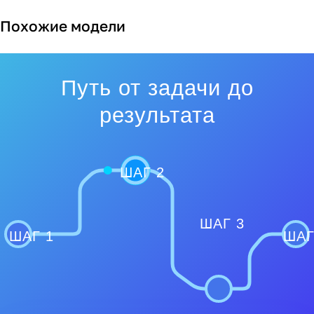
Похожие модели
Путь от задачи до
результата
ШАГ 2
ШАГ 3
ШАГ 1
ШАГ