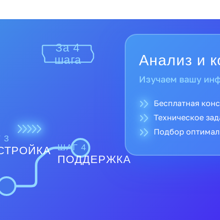
За 4
шага
Прямые поставк
Полная гарантия
 3
ШАГ 4
СТРОЙКА
Доставка по все
ПОДДЕРЖКА