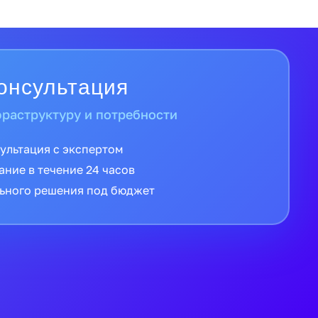
и от официальных дистрибьюторов
 производителя
й России в кратчайшие сроки