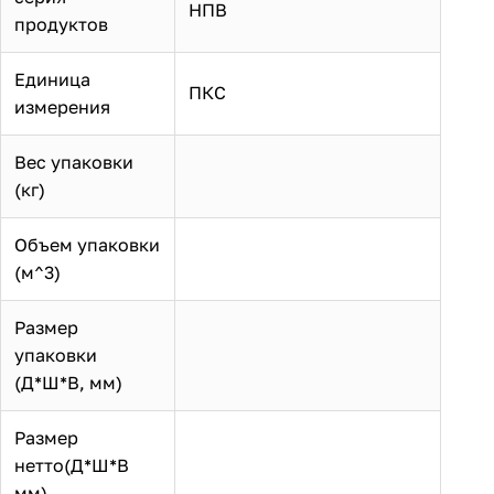
НПВ
продуктов
Единица
ПКС
измерения
Вес упаковки
(кг)
Объем упаковки
(м^3)
Размер
упаковки
(Д*Ш*В, мм)
Размер
нетто(Д*Ш*В
мм)