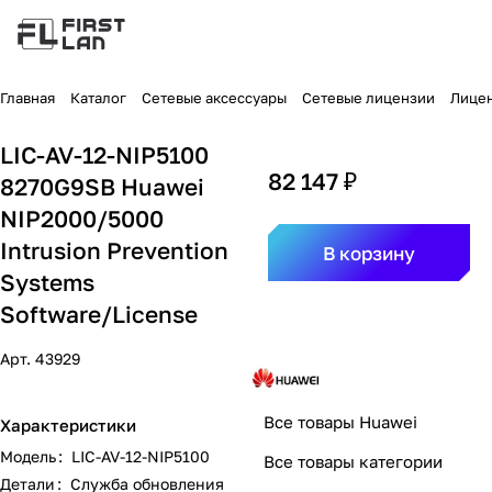
Главная
Каталог
Сетевые аксессуары
Сетевые лицензии
Лицен
LIC-AV-12-NIP5100
82 147 ₽
8270G9SB Huawei
NIP2000/5000
Intrusion Prevention
В корзину
Systems
Software/License
Арт.
43929
Все товары Huawei
Характеристики
Модель
:
LIC-AV-12-NIP5100
Все товары категории
Детали
:
Служба обновления