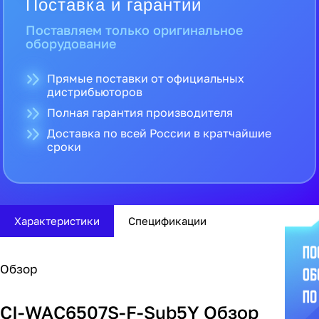
Поставка и гарантии
Поставляем только оригинальное
оборудование
Прямые поставки от официальных
дистрибьюторов
Полная гарантия производителя
Доставка по всей России в кратчайшие
сроки
Характеристики
Спецификации
Обзор
CI-WAC6507S-F-Sub5Y Обзор