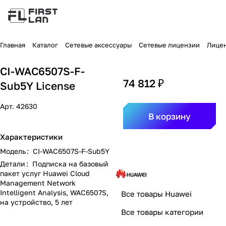
Главная
Каталог
Сетевые аксессуары
Сетевые лицензии
Лицен
CI-WAC6507S-F-
74 812 ₽
Sub5Y License
Арт.
42630
В корзину
Характеристики
Модель
:
CI-WAC6507S-F-Sub5Y
Детали
:
Подписка на базовый
пакет услуг Huawei Cloud
Management Network
Intelligent Analysis, WAC6507S,
Все товары Huawei
на устройство, 5 лет
Все товары категории