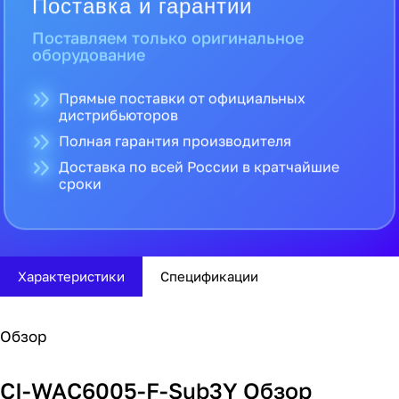
Поставка и гарантии
Поставляем только оригинальное
оборудование
Прямые поставки от официальных
дистрибьюторов
Полная гарантия производителя
Доставка по всей России в кратчайшие
сроки
Характеристики
Спецификации
Обзор
CI-WAC6005-F-Sub3Y Обзор