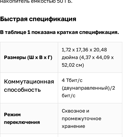
накопитель емкостью 50 ГБ.
Быстрая спецификация
В таблице 1 показана краткая спецификация.
1,72 х 17,36 х 20,48
Размеры
(Ш х В х Г)
дюйма (4,37 х 44,09 х
52,02 см)
4 Тбит/с
Коммутационная
(двунаправленный)/2
способность
бит/с
Сквозное и
Режим
промежуточное
переключения
хранение