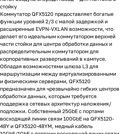
стойку
Коммутатор QFX5120
предоставляет богатые
функции уровней 2/3 с малой задержкой и
расширенные
EVPN-VXLAN
возможности, что
делает его идеальным коммутатором верхней
части стойки для центра обработки данных и
распределительным коммутатором для
корпоративных развертываний в кампусе.
Обладая возможностями шлюза L3 для
маршрутизации между виртуализированными
и физическими серверами, QFX5120
предназначен для чрезвычайно гибких центров
обработки данных, которым требуется
поддержка сетевых архитектур наложения/
подложки. Собственный 25GbE с портами
восходящей линии связи 100GbE на QFX5120-
48Y и QFX5120-48YM, медный кабель
10GbE/1GbE с портами восходящей линии связи