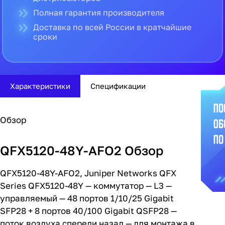
Полная гарантия производителя
Доставка по всей России в кратчайшие
сроки
Характеристики
Спецификации
Обзор
QFX5120-48Y-AFO2 Обзор
QFX5120-48Y-AFO2, Juniper Networks QFX
Series QFX5120-48Y — коммутатор — L3 —
управляемый — 48 портов 1/10/25 Gigabit
SFP28 + 8 портов 40/100 Gigabit QSFP28 —
поток воздуха спереди назад — для монтажа в