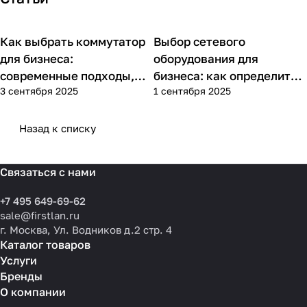
Как выбрать коммутатор
Выбор сетевого
Советы покупателям
Советы покупателям
для бизнеса:
оборудования для
современные подходы,
бизнеса: как определить
3 сентября 2025
1 сентября 2025
практика применения и
потребности компании и
типовые ошибки
выбрать решения для
разных масштабов
Назад к списку
Связаться с нами
+7 495 649-69-62
sale@firstlan.ru
г. Москва, Ул. Водников д.2 стр. 4
Каталог товаров
Услуги
Бренды
О компании