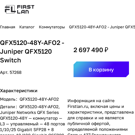
Главная
Каталог
Коммутаторы
QFX5120-48Y-AFO2 - Juniper QFX5
QFX5120-48Y-AFO2 -
2 697 490 ₽
Juniper QFX5120
Switch
В корзину
Арт.
57268
Характеристики
Модель
:
QFX5120-48Y-AFO2
Информация на сайте
Firstlan.ru
, включая цены и
Детали
:
QFX5120-48Y-AFO2,
характеристики, представлена
Juniper Networks QFX Series
для справки и не является
QFX5120-48Y — коммутатор —
публичной офертой,
L3 — управляемый — 48 портов
определяемой положениями
1/10/25 Gigabit SFP28 + 8
Статьи 437 Гражданского