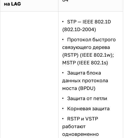
на LAG
STP — IEEE 802.1D
(802.1D-2004)
Протокол быстрого
связующего дерева
(RSTP) (IEEE 802.1w);
MSTP (IEEE 802.1s)
Защита блока
данных протокола
моста (BPDU)
Защита от петли
Корневая защита
RSTP и VSTP
работают
одновременно