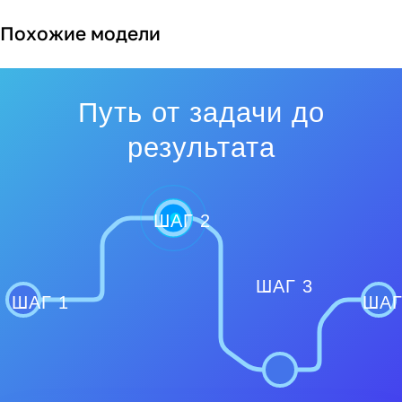
Похожие модели
Путь от задачи до
результата
ШАГ 2
ШАГ 3
ШАГ 1
ШАГ