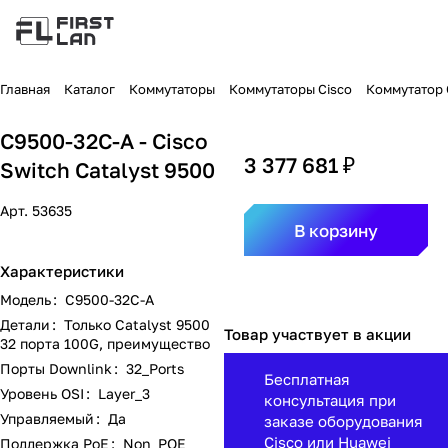
Главная
Каталог
Коммутаторы
Коммутаторы Cisco
Коммутатор C
C9500-32C-A - Cisco
3 377 681 ₽
Switch Catalyst 9500
Арт.
53635
В корзину
Характеристики
Модель
:
C9500-32C-A
Детали
:
Только Catalyst 9500
Товар участвует в акции
32 порта 100G, преимущество
Порты Downlink
:
32_Ports
Бесплатная
Уровень OSI
:
Layer_3
консультация при
Управляемый
:
Да
заказе оборудования
Cisco или Huawei
Поддержка PoE
:
Non_POE