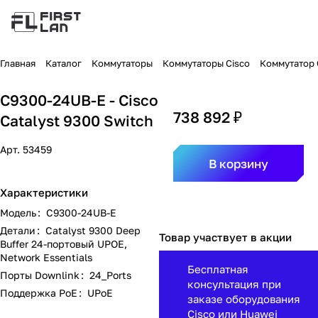
Главная
Каталог
Коммутаторы
Коммутаторы Cisco
Коммутатор C
C9300-24UB-E - Cisco
738 892 ₽
Catalyst 9300 Switch
Арт.
53459
В корзину
Характеристики
Модель
:
C9300-24UB-E
Детали
:
Catalyst 9300 Deep
Товар участвует в акции
Buffer 24-портовый UPOE,
Network Essentials
Бесплатная
Порты Downlink
:
24_Ports
консультация при
Поддержка PoE
:
UPoE
заказе оборудования
Cisco или Huawei