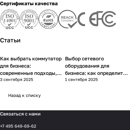
Сертификаты качества
Статьи
Как выбрать коммутатор
Выбор сетевого
Советы покупателям
Советы покупателям
для бизнеса:
оборудования для
современные подходы,
бизнеса: как определить
3 сентября 2025
1 сентября 2025
практика применения и
потребности компании и
типовые ошибки
выбрать решения для
разных масштабов
Назад к списку
Связаться с нами
+7 495 649-69-62