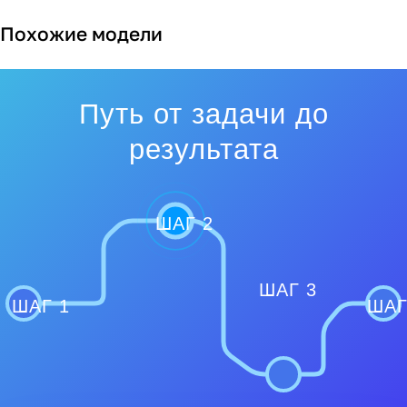
Похожие модели
Путь от задачи до
результата
ШАГ 2
ШАГ 3
ШАГ 1
ШАГ